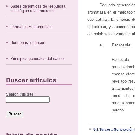
Segunda generación 
Bases genómicas de respuesta
oncológica a la irradiación
aromatasa en el mercado f
que cataliza la síntesis 
Fármacos Antitumorales
hidroxilasa, y a concentr
de inhibir selectivamente 
Hormonas y cáncer
a.
Fadrozole
Principios generales del cáncer
Fadrozole (
monohydrochl
escaso efect
Buscar artículos
revelado res
tratamientos
Search this site:
línea de c
medroxiprog
notorio.
9.1 Tercera Generación 