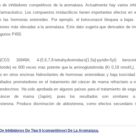
de inhibidores competitivos de la aromatasa. Actualmente hay varios inhi
armacéutico. Los compuestos imidazólicos tienen importantes efectos en 
de las hormonas esteroides. Por ejemplo, el ketoconazol bloquea a bajas
aciones más elevadas a la aromatasa. Este dato sugería que derivados de im
algunos P450.
CGS 16949A; 4-(5,6,7,8-tetrahydroimidazo[1,5a]-pyridin-5yl) benzonit
oride) es 600 veces más potente que la aminoglutetimida (Ki 0,19 nmol/L),
o en otros enzimas hidroxilantes de hormonas esteroideas y baja toxicidad
ultados prometedores en el tratamiento del cáncer de mama refractario a o
 endocrinos. Ha sido aprobada en algunos países para el tratamiento de seg
áncer de mama (Japón), pues los resultados son similares a
esterona. Produce disminución de aldosterona, como efectos secundario
De Inhibidores De Tipo Ii (competitivos) De La Aromatasa.