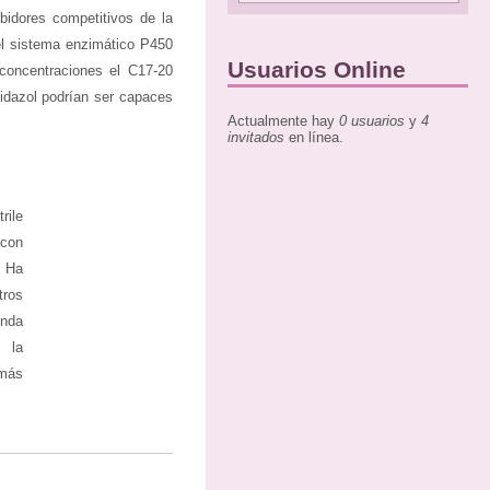
bidores competitivos de la
el sistema enzimático P450
Usuarios Online
 concentraciones el C17-20
idazol podrían ser capaces
Actualmente hay
0 usuarios
y
4
invitados
en línea.
rile
 con
. Ha
tros
unda
 la
 más