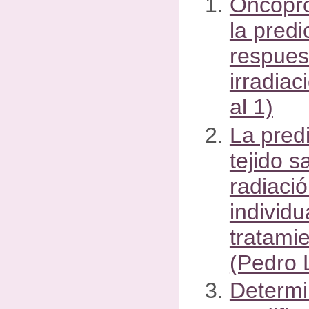
Oncopro
la predi
respues
irradiac
al 1)
La predi
tejido 
radiaci
individu
tratamie
(Pedro L
Determi