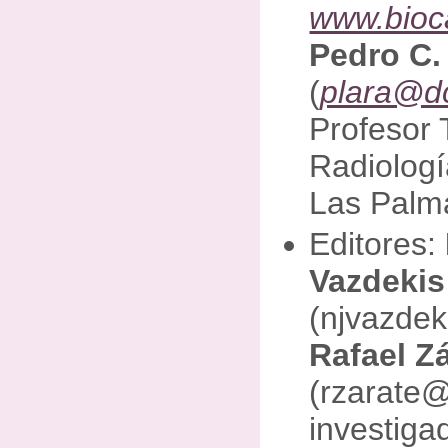
www.bioc
Pedro C.
(
plara@dc
Profesor 
Radiologí
Las Palm
Editores:
Vazdekis
(njvazdek
Rafael Z
(rzarate@
investigad