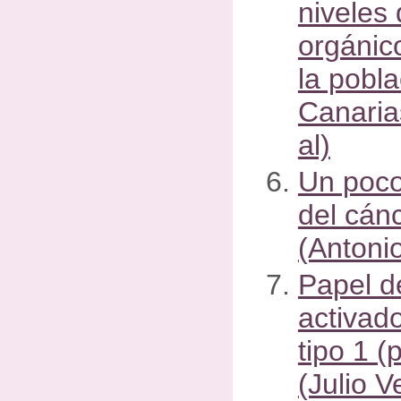
niveles
orgánic
la pobla
Canaria
al)
Un poco
del cánc
(Antonio
Papel de
activad
tipo 1 (
(Julio V