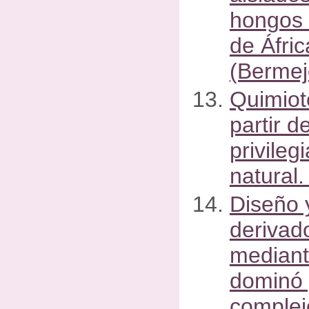
hongos 
de Áfri
(Bermejo
Quimiot
partir d
privileg
natural.
Diseño 
derivad
mediant
dominó 
complej