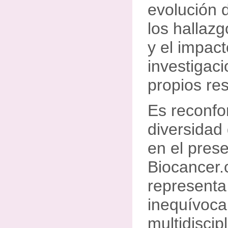
evolución d
los hallaz
y el impac
investigac
propios re
Es reconfo
diversidad
en el pres
Biocancer.
representa
inequívoca
multidiscip