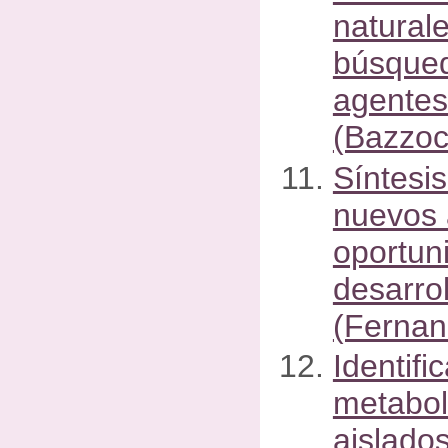
naturale
búsque
agentes
(Bazzoch
Síntesi
nuevos 
oportun
desarrol
(Fernan
Identifi
metabol
aislados