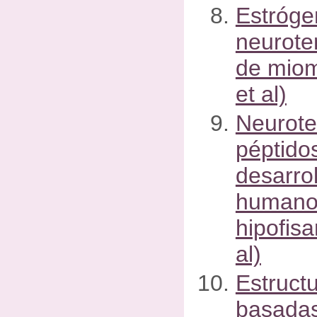
Estróge
neurote
de miome
et al)
Neurote
péptido
desarrol
humano
hipofisa
al)
Estructu
basadas