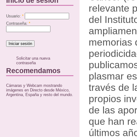
Inicio de sesión
relevante p
Usuario:
*
del Instit
Contraseña:
*
ampliament
memorias 
periodicid
Solicitar una nueva
publicamos
contraseña
Recomendamos
plasmar es
través de l
Cámaras y Webcam mostrando
imágenes en Directo desde México,
Argentina, España y resto del mundo.
propios in
de las apor
que han re
últimos añ