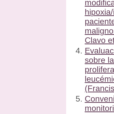
modific
hipoxia
pacient
maligno
Clavo et
Evaluac
sobre la
prolifer
leucémi
(Francis
Conveni
monitor