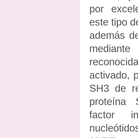
por excele
este tipo 
además de
mediant
reconoc
activado, 
SH3 de re
proteína
factor i
nucleót