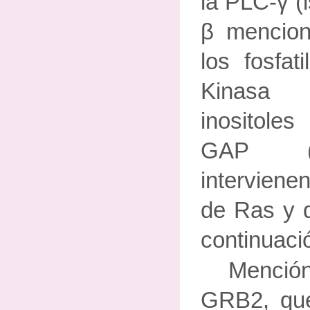
la PLC-γ (
β mencion
los fosfati
Kinasa 
inositol
GAP (p
interviene
de Ras y 
continuaci
Menció
GRB2, que