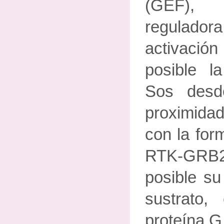
(GEF), 
regulad
activación
posible la
Sos desd
proximid
con la for
RTK-GRB
posible su
sustrato
proteína 