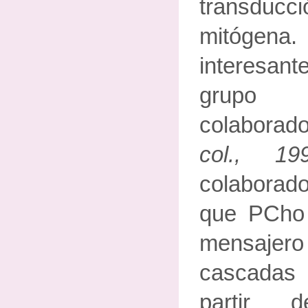
transdu
mitógena
interesant
grupo
colaborad
col., 19
colaborado
que PCho
mensajer
cascadas 
partir d