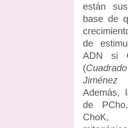
están sus
base de q
crecimien
de estimu
ADN si C
(
Cuadrad
Jiménez
Además, l
de PCho,
ChoK, t