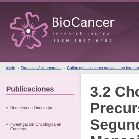
Inicio
Fármacos Antitumorales
Colino quinasa como nueva diana terapeut
3.2 Ch
Publicaciones
Precur
Docencia en Oncología
Segun
Investigación Oncológica en
Canarias