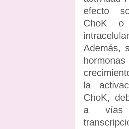
efecto s
ChoK o 
intracel
Además, s
hormonas 
crecimien
la activac
ChoK, deb
a vías 
transcripci