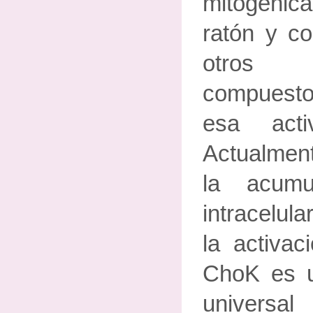
mitogénica
ratón y c
otros 
compuesto
esa acti
Actualmen
la acum
intracelul
la activac
ChoK es u
univers