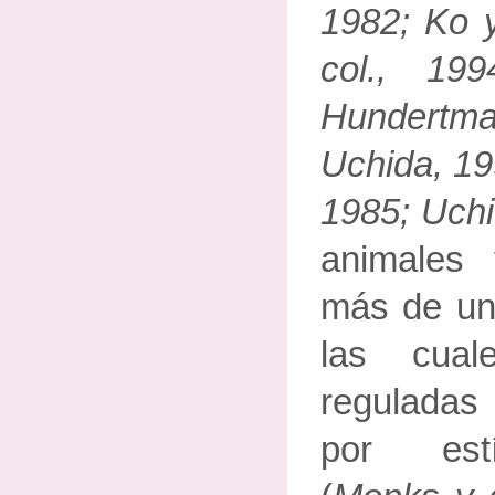
1982; Ko y
col., 19
Hundertm
Uchida, 19
1985; Uchi
animales
más de un
las cual
reguladas
por est