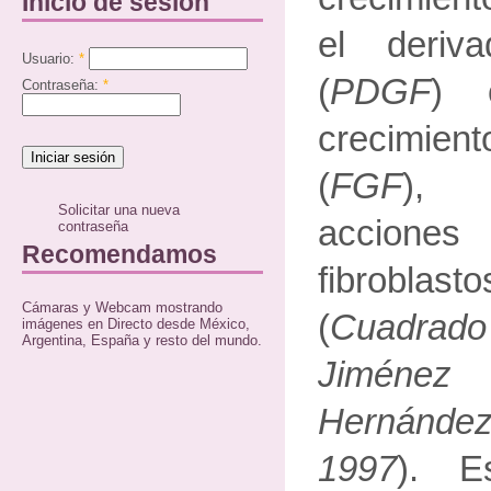
Inicio de sesión
el deriv
Usuario:
*
(
PDGF
) 
Contraseña:
*
crecimie
(
FGF
), 
Solicitar una nueva
accione
contraseña
Recomendamos
fibrobl
Cámaras y Webcam mostrando
(
Cuadrad
imágenes en Directo desde México,
Argentina, España y resto del mundo.
Jiménez
Hernández
1997
). E