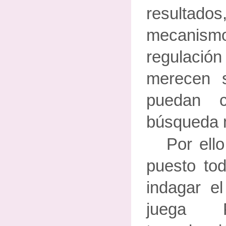
resulta
mecanismos
regulación
merecen s
puedan c
búsqueda m
Por ell
puesto to
indagar e
juega