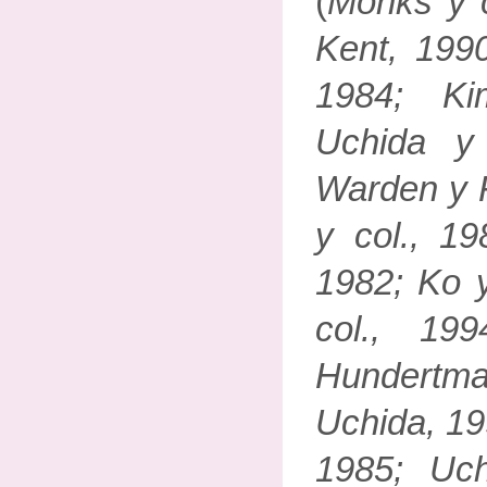
(
Monks y c
Kent, 199
1984; Ki
Uchida y
Warden y F
y col., 19
1982; Ko y
col., 19
Hundertm
Uchida, 19
1985; Uch