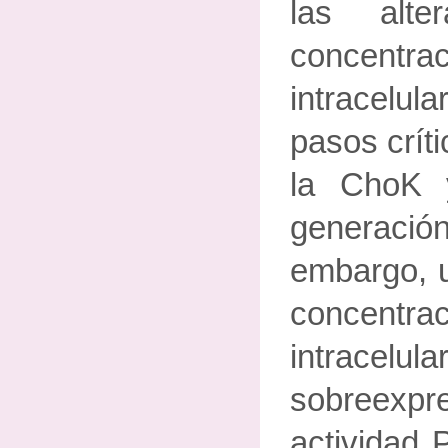
las alte
concentr
intracel
pasos críti
la ChoK 
generaci
embargo, u
concentr
intracel
sobreex
actividad 