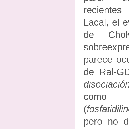
reciente
Lacal, el 
de Cho
sobreex
parece ocu
de Ral-G
disociac
como
(
fosfatidil
pero no d