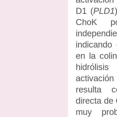
D1 (
PLD1
ChoK po
independi
indicando
en la coli
hidrólis
activaci
resulta 
directa de
muy prob