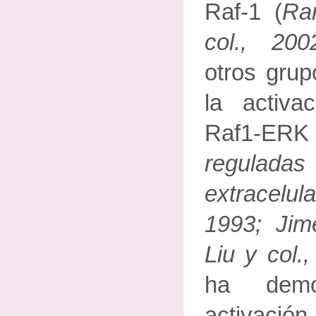
Raf-1 (
Ra
col., 200
otros gru
la activa
Raf1-
regula
extracelula
1993; Jim
Liu y col.
ha demo
activación