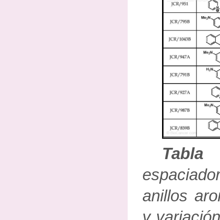
Tabl
espaciad
anillos aro
y variació