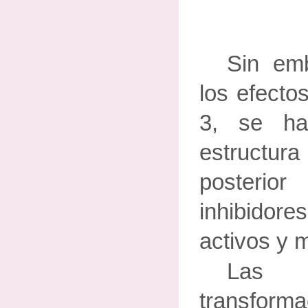
Sin em
los efecto
3, se h
estructu
posterio
inhibido
activos y 
Las
transfor