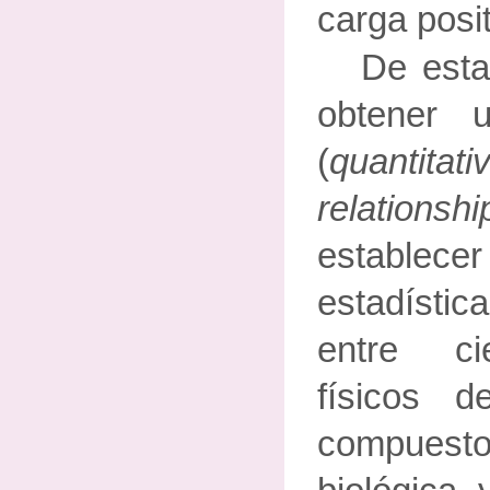
carga posit
De esta
obtener 
(
quantitati
relationshi
establec
estadístic
entre ci
físicos 
compuesto