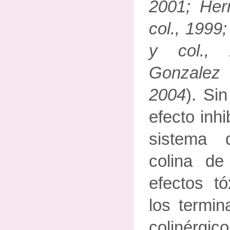
2001; Her
col., 1999
y col., 
Gonzalez
2004
). Si
efecto inhi
sistema 
colina de
efectos tó
los termin
colinérg