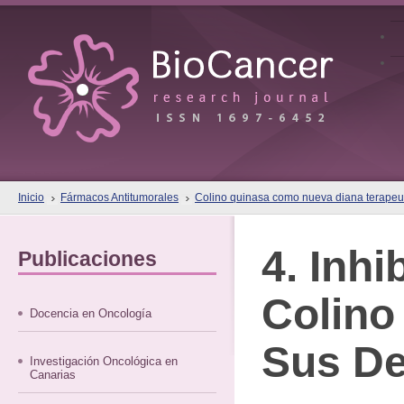
Inicio
Fármacos Antitumorales
Colino quinasa como nueva diana terapeut
4. Inhi
Publicaciones
Colino
Docencia en Oncología
Sus De
Investigación Oncológica en
Canarias