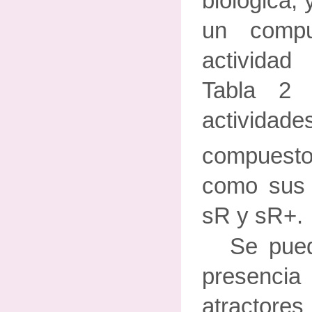
biológica, y
un comp
actividad
Tabla 2 
actividad
compuestos
como sus 
sR y sR+.
Se pued
presen
atractore