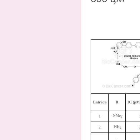
Entrada
R
IC (µM)
-NMe
1
2
-NH
2
2
-