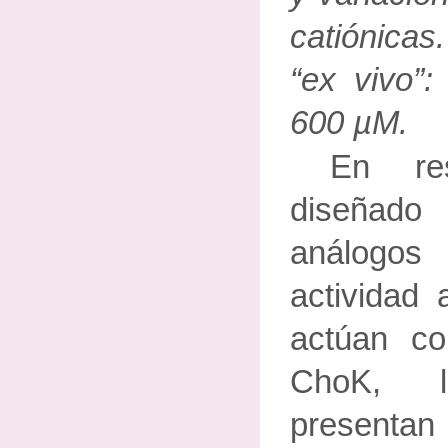
catiónicas
“ex vivo”:
600 µM.
En re
diseñad
análogo
actividad a
actúan co
ChoK, 
present