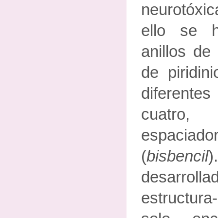
neurotóxi
ello se h
anillos de
de piridin
diferentes
cuatro, 
espaciad
(
bisbencil
)
desarrol
estructura