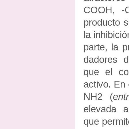
COOH, -C
producto s
la inhibici
parte, la 
dadores d
que el c
activo. En 
NH2 (
ent
elevada a
que permit