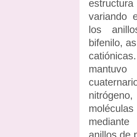
estructu
variando e
los anill
bifenilo, 
catiónic
mantuv
cuaterna
nitrógeno
molécula
mediante 
anillos de p