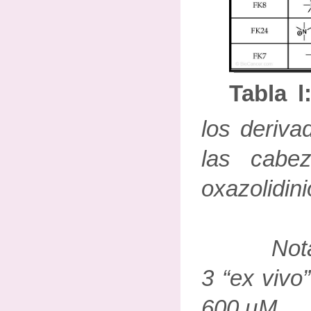
Tabla l
los deriva
las cabez
oxazolidini
Nota: ac
3 “ex vivo”
600 цМ