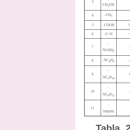
3
CH
OH
2
-CH
4
3
5
-COOH
1
6
-C=N
>
-
7
N(Alil)
2
-NC
H
8
4
8
-
9
NC
H
5
10
-
10
NC
H
6
12
-
11
NMePh
Tabla 