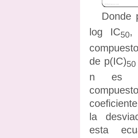
Donde p
log IC
,
50
compuest
de p(IC)
50
n es e
compue
coeficient
la desvia
esta ec