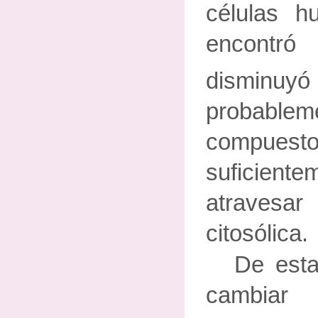
células 
encont
dismin
probable
compue
suficientem
atraves
citosólica.
De esta
cambiar 