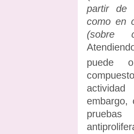
partir de
como en co
(sobre 
Atendien
puede o
compue
activida
embargo, 
pruebas 
antiprolife