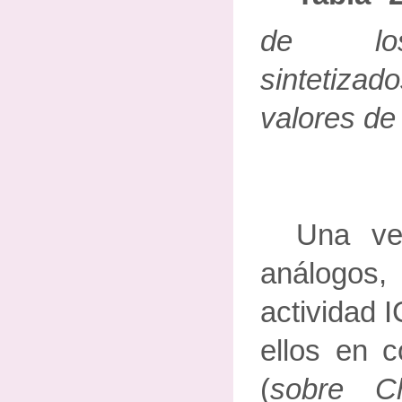
de los
sintetiza
valores de
Una vez
análogos
actividad 
ellos en c
(
sobre C