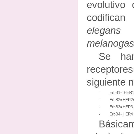
evolutivo
codifica
elega
melanogas
Se han
receptore
siguiente 
- ErbB1= HER1=
- ErbB2=HER2=
- ErbB3=HER3
- ErbB4=HER4
Bási