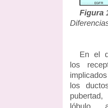
Figura 
Diferencia
En el d
los rece
implicados
los duct
pubertad, 
lóbulo 