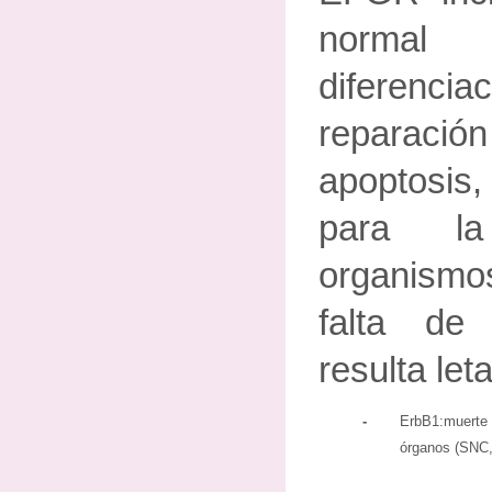
normal
diferenci
reparac
apoptosis,
para la
organismos
falta de
resulta leta
-
ErbB1:muerte 
órganos (SNC, 