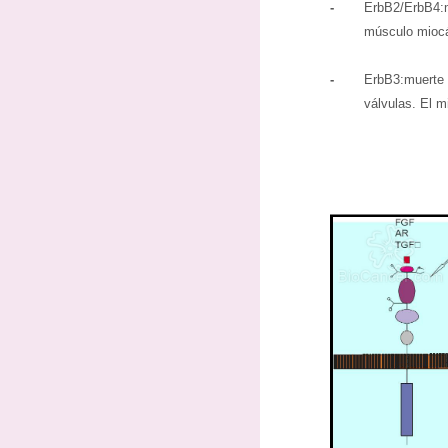
-
ErbB2/ErbB4:
músculo miocá
-
ErbB3:muerte 
válvulas. El m