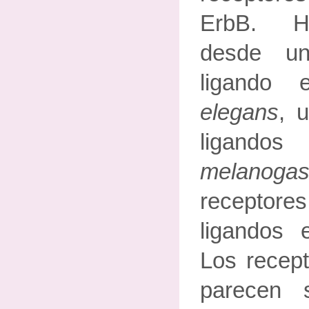
ErbB. H
desde u
ligando
elegans
, 
ligand
melanog
recepto
ligandos
Los recep
parecen 