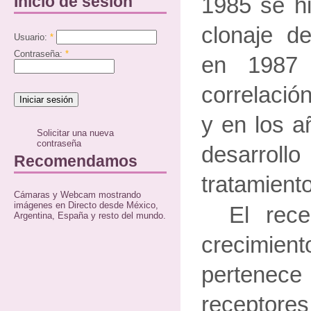
Inicio de sesión
1985 se hi
clonaje d
Usuario:
*
Contraseña:
*
en 1987 
correlació
y en los a
Solicitar una nueva
contraseña
desarro
Recomendamos
tratamient
Cámaras y Webcam mostrando
imágenes en Directo desde México,
El rece
Argentina, España y resto del mundo.
crecimi
pertenec
receptore