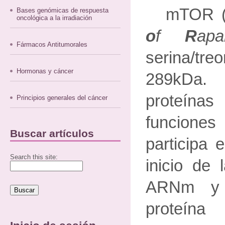
mTOR 
Bases genómicas de respuesta
oncológica a la irradiación
o
f
R
apa
Fármacos Antitumorales
serina/tr
Hormonas y cáncer
289kDa.
proteí
Principios generales del cáncer
funcione
Buscar artículos
participa 
Search this site:
inicio de 
ARNm y 
proteína