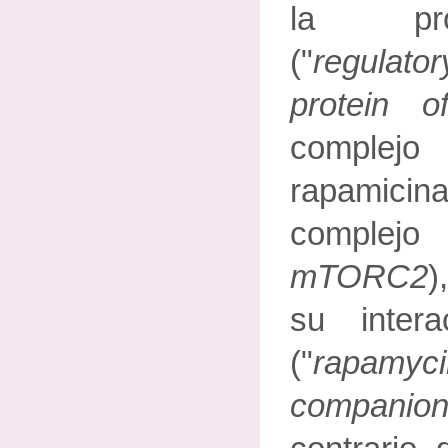
la pro
("
regulator
protein 
complej
rapamicin
compl
mTORC2
)
su inter
("
rapamycin
compani