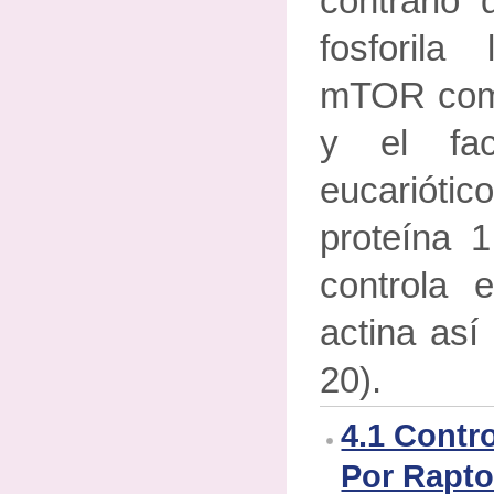
contrari
fosforila
mTOR com
y el fac
eucarió
proteína
controla e
actina así
20).
4.1 Contr
Por Rapto