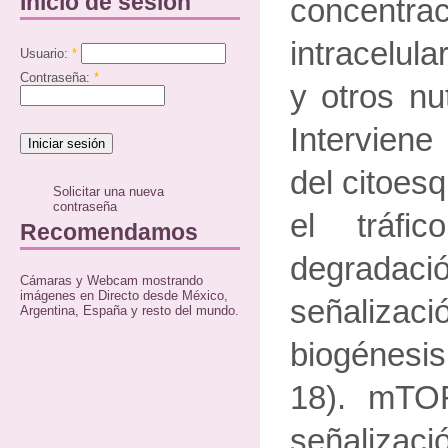
Inicio de sesión
concentra
intracelul
Usuario:
*
Contraseña:
*
y otros nu
Interviene
del citoesq
Solicitar una nueva
contraseña
el tráfi
Recomendamos
degradac
Cámaras y Webcam mostrando
imágenes en Directo desde México,
señaliz
Argentina, España y resto del mundo.
biogénesis
18). mTO
señaliza