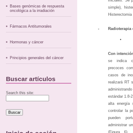
iniciales. Se 
Bases genómicas de respuesta
simple), his
oncológica a la irradiación
Histerectomia 
Fármacos Antitumorales
-
Radioterapia 
•
Hormonas y cáncer
Con intención
Principios generales del cáncer
se indica c
precoces com
casos de inop
Buscar artículos
realizará RT 
administrando
Search this site:
estándar 1.8-2
alta energía
controlar la 
pueden port
administrar un
(Figura 6).