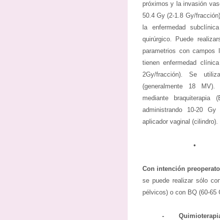
próximos y la invasión vasc
50.4 Gy (2-1.8 Gy/fracción)
la enfermedad subclínic
quirúrgico. Puede realiza
parametrios con campos l
tienen enfermedad clínica
2Gy/fracción). Se utili
(generalmente 18 MV). 
mediante braquiterapia (
administrando 10-20 Gy
aplicador vaginal (cilindro).
•
Con intención preoperato
se puede realizar sólo c
pélvicos) o con BQ (60-65 
-
Quimioterapia