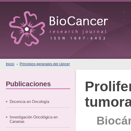
Inicio
Principios generales del cáncer
Prolife
Publicaciones
tumora
Docencia en Oncología
Biocán
Investigación Oncológica en
Canarias