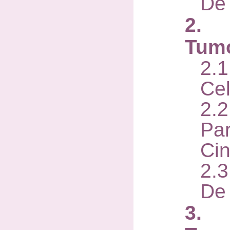
De 
2. C
Tumo
2.
Cel
2
Pa
Cin
2.
De
3. 