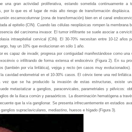
ne una gran actividad proliferativa, estando sometida continuamente a 
s, por lo que es el lugar de más alto riesgo de transformación displásica
 unión escamocolumnar (zona de transformación) bien en el canal endocervic
mitada al epitelio (CIN). Cuando las células neoplásicas rompen la membrana b
sencia del carcinoma invasor. El tumor infiltrante se suele asociar a cervicit
lasia intraepitelial cervical (CIN). El 30-70% necesitan entre 10-12 años
bargo, hay un 10% que evolucionan en sólo 1 año.
r es capaz de invadir, progresa por contiguidad manifestándose como una úl
exocérvix o infiltrando de forma extensa el endocérvix (Figura 2). En su pr
ios (también por vía linfática), vejiga y recto (en casos muy evolucionados)
 la cavidad endometrial en el 10-30% casos. El cérvix tiene una red linfátic
 vez que se ha producido la invasión de estas estructuras, existe una
uede metastatizar a ganglios, paracervicales, parametriales y pélvicos: obt
nglios de la iliaca común y paraaórticos. La diseminación hematógena a trav
ecuente que la vía ganglionar. Se presenta infrecuentemente en estadios av
nglios supraclaviculares, mediastino, huesos e hígado (Figura 3).