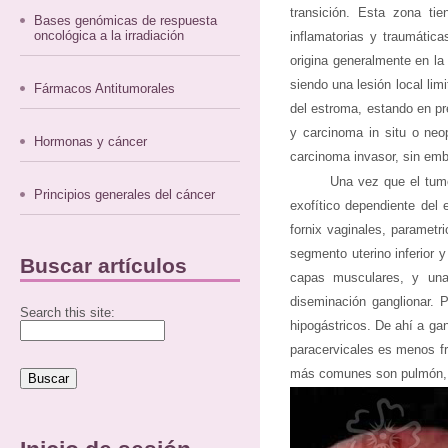
transición. Esta zona tie
Bases genómicas de respuesta
oncológica a la irradiación
inflamatorias y traumática
origina generalmente en la
siendo una lesión local li
Fármacos Antitumorales
del estroma, estando en pre
y carcinoma in situ o neop
Hormonas y cáncer
carcinoma invasor, sin em
Una vez que el tumo
Principios generales del cáncer
exofítico dependiente del 
fornix vaginales, parametr
segmento uterino inferior y
Buscar artículos
capas musculares, y una
diseminación ganglionar. P
Search this site:
hipogástricos. De ahí a ga
paracervicales es menos fr
más comunes son pulmón, ga