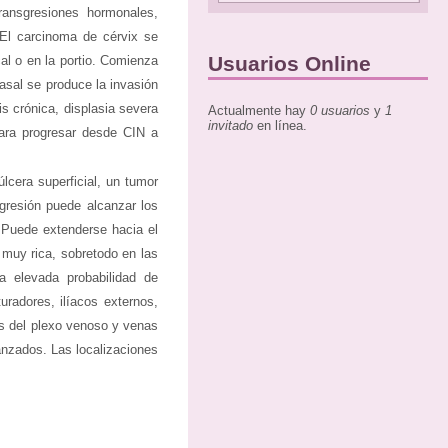
transgresiones hormonales,
. El carcinoma de cérvix se
Usuarios Online
al o en la portio. Comienza
asal se produce la invasión
is crónica, displasia severa
Actualmente hay
0 usuarios
y
1
invitado
en línea.
 para progresar desde CIN a
cera superficial, un tumor
ogresión puede alcanzar los
. Puede extenderse hacia el
a muy rica, sobretodo en las
 elevada probabilidad de
uradores, ilíacos externos,
és del plexo venoso y venas
anzados. Las localizaciones