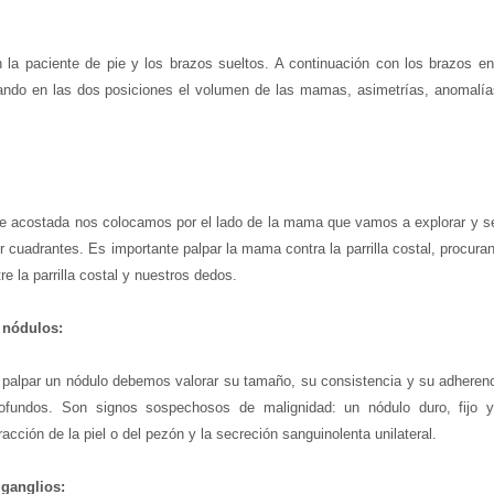
n la paciente de pie y los brazos sueltos. A continuación con los brazos e
vando en las dos posiciones el volumen de las mamas, asimetrías, anomalía
te acostada nos colocamos por el lado de la mama que vamos a explorar y se
r cuadrantes. Es importante palpar la mama contra la parrilla costal, procur
re la parrilla costal y nuestros dedos.
 nódulos:
 palpar un nódulo debemos valorar su tamaño, su consistencia y su adherenc
rofundos. Son signos sospechosos de malignidad: un nódulo duro, fijo 
etracción de la piel o del pezón y la secreción sanguinolenta unilateral.
 ganglios: