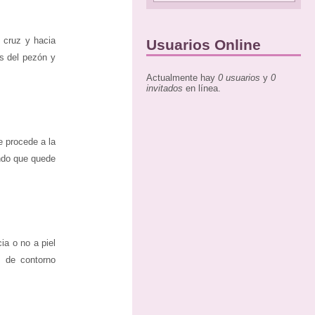
n cruz y hacia
Usuarios Online
s del pezón y
Actualmente hay
0 usuarios
y
0
invitados
en línea.
 procede a la
ando que quede
ia o no a piel
y de contorno