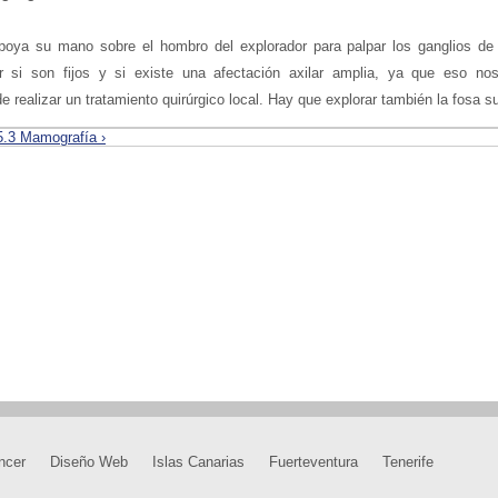
poya su mano sobre el hombro del explorador para palpar los ganglios de
r si son fijos y si existe una afectación axilar amplia, ya que eso nos 
de realizar un tratamiento quirúrgico local. Hay que explorar también la fosa su
5.3 Mamografía ›
ncer
Diseño Web
Islas Canarias
Fuerteventura
Tenerife