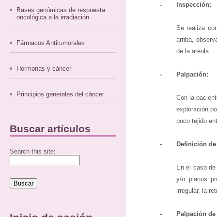
-
Inspección:
Bases genómicas de respuesta
oncológica a la irradiación
Se realiza co
arriba, obser
Fármacos Antitumorales
de la areola.
Hormonas y cáncer
-
Palpación:
Principios generales del cáncer
Con la pacien
exploración po
poco tejido ent
Buscar artículos
-
Definición de
Search this site:
En el caso de
y/o planos p
irregular, la r
-
Palpación de