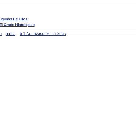
Algunos De Ellos:
El Grado Histológico
n
arriba
6.1 No Invasores: In Situ ›