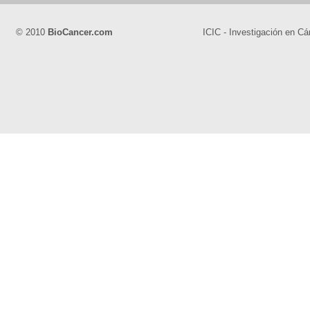
© 2010
BioCancer.com
ICIC - Investigación en Cá