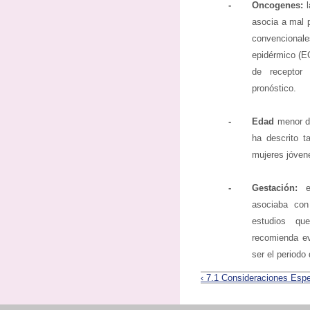
-
Oncogenes:
asocia a mal p
convencional
epidérmico (E
de receptor
pronóstico.
-
Edad
menor d
ha descrito t
mujeres jóvene
-
Gestación:
asociaba con
estudios qu
recomienda ev
ser el periodo
‹ 7.1 Consideraciones Espe