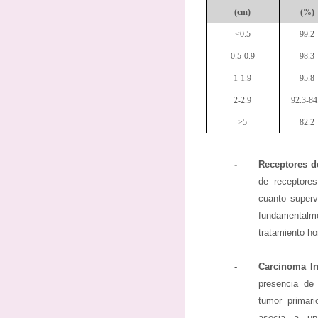
(cm)
(%)
<0.5
99.2
0.5-0.9
98.3
1-1.9
95.8
2-2.9
92.3-84
>5
82.2
-
Receptores d
de receptore
cuanto superv
fundamentalm
tratamiento ho
-
Carcinoma In
presencia de
tumor primari
asocia a un