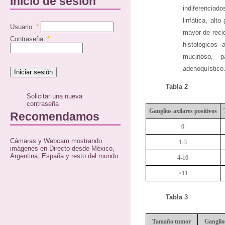
Inicio de sesión
indiferencia
linfática, alt
Usuario:
*
mayor de recid
Contraseña:
*
histológicos
mucinoso, p
adenoquístico
Tabla 2
Solicitar una nueva
contraseña
Ganglios axilares positivos
Recomendamos
0
Cámaras y Webcam mostrando
1-3
imágenes en Directo desde México,
Argentina, España y resto del mundo.
4-10
>11
Tabla 3
Tamaño tumor
Ganglio