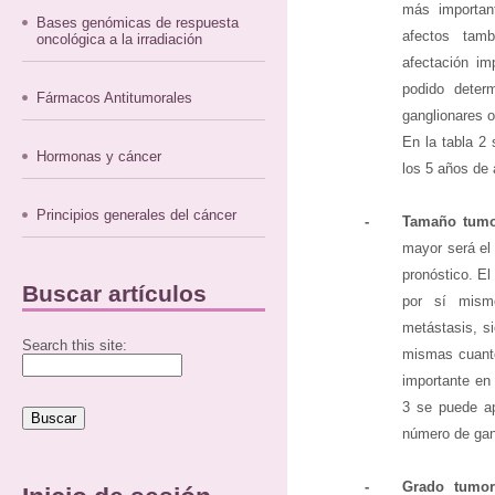
más importan
Bases genómicas de respuesta
afectos tam
oncológica a la irradiación
afectación im
podido determ
Fármacos Antitumorales
ganglionares 
En la tabla 2
Hormonas y cáncer
los 5 años de 
Principios generales del cáncer
-
Tamaño tumo
mayor será el 
pronóstico. El
Buscar artículos
por sí mismo
metástasis, s
Search this site:
mismas cuanto
importante en 
3 se puede ap
número de gan
-
Grado tumora