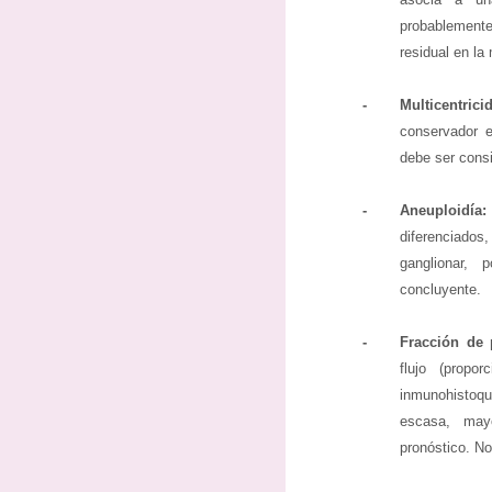
probablement
residual en l
-
Multicentrici
conservador e
debe ser cons
-
Aneuploidí
diferenciados
ganglionar,
concluyente.
-
Fracción de p
flujo (prop
inmunohistoq
escasa, may
pronóstico. No