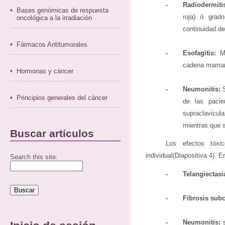
-
Radiodermiti
Bases genómicas de respuesta
roja) ó grad
oncológica a la irradiación
continuidad de 
Fármacos Antitumorales
-
Esofagitis:
Mo
cadena mamari
Hormonas y cáncer
-
Neumonitis:
S
Principios generales del cáncer
de las pacie
supraclavicul
mientras que s
Buscar artículos
Los efectos tóxic
individual(Diapositiva 4). 
Search this site:
-
Telangiectasi
-
Fibrosis sub
-
Neumonitis:
s