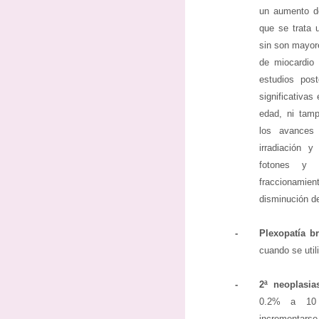
un aumento de
que se trata 
sin son mayor
de miocardio 
estudios post
significativas 
edad, ni tam
los avances 
irradiación y
fotones y 
fraccionami
disminución de
-
Plexopatía br
cuando se util
-
2ª neoplasia
0.2% a 10 
incrementarse 