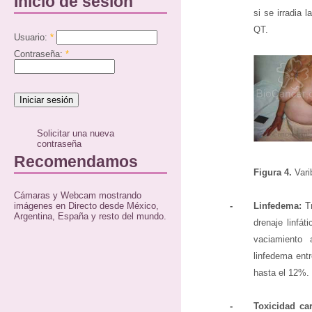
Inicio de sesión
si se irradia 
QT.
Usuario:
*
Contraseña:
*
Solicitar una nueva
contraseña
Recomendamos
Figura 4.
Vari
Cámaras y Webcam mostrando
imágenes en Directo desde México,
-
Linfedema:
Tr
Argentina, España y resto del mundo.
drenaje linfát
vaciamiento
linfedema entr
hasta el 12%.
-
Toxicidad car