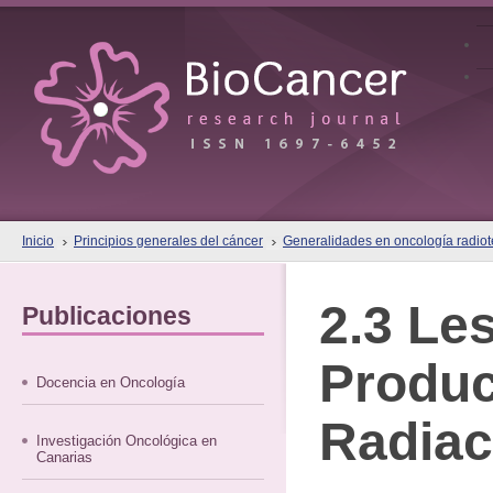
Inicio
Principios generales del cáncer
Generalidades en oncología radiote
2.3 Le
Publicaciones
Produc
Docencia en Oncología
Radiac
Investigación Oncológica en
Canarias