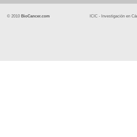
© 2010
BioCancer.com
ICIC - Investigación en Cá