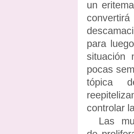
un eritem
conver
descamaci
para luego
situación
pocas sema
tópica d
reepitel
controlar l
Las mu