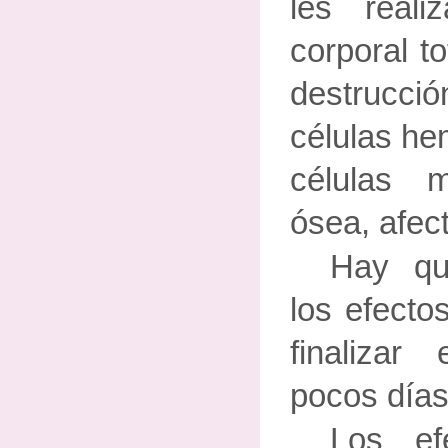
les reali
corporal to
destrucc
células hem
células 
ósea, afec
Hay qu
los efecto
finalizar
pocos día
Los ef