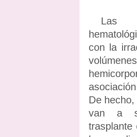
Las 
hematológ
con la irr
volúmene
hemicorp
asociació
De hecho, 
van a s
trasplante