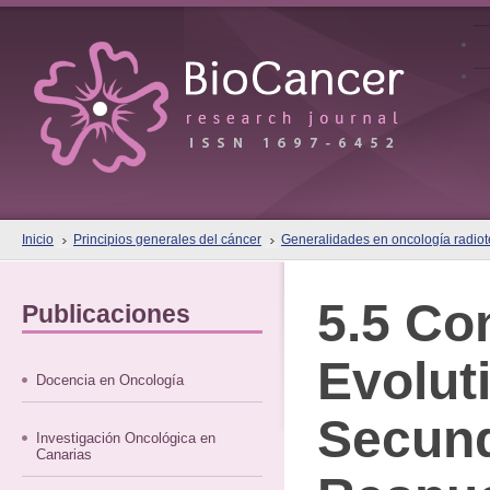
Inicio
Principios generales del cáncer
Generalidades en oncología radiote
5.5 Co
Publicaciones
Evolut
Docencia en Oncología
Secund
Investigación Oncológica en
Canarias