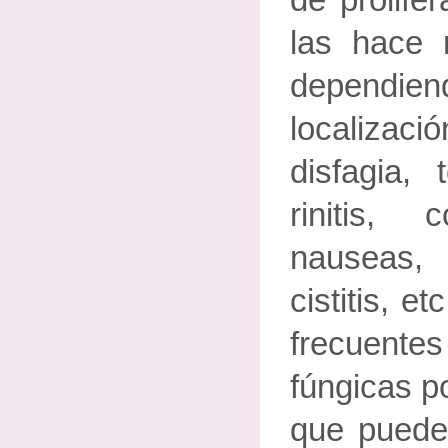
de prolife
las hace 
depend
localiza
disfagia, 
rinitis, co
nauseas, 
cistitis, e
frecuente
fúngicas p
que puede