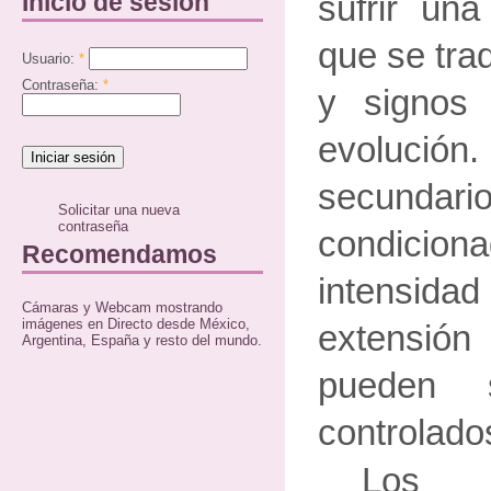
Inicio de sesión
sufrir un
que se tra
Usuario:
*
Contraseña:
*
y signos
evolució
secund
Solicitar una nueva
contraseña
condici
Recomendamos
intensida
Cámaras y Webcam mostrando
imágenes en Directo desde México,
extensión
Argentina, España y resto del mundo.
pueden 
controlado
Los 