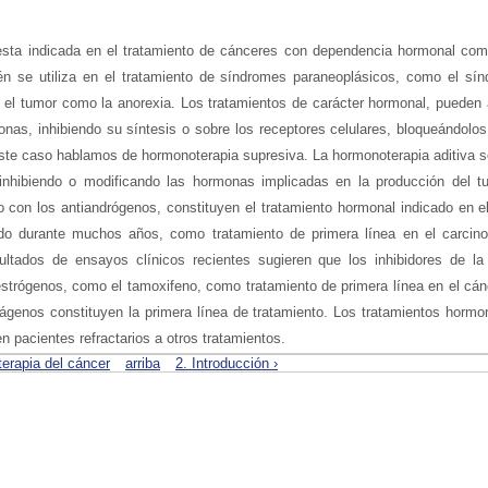
esta indicada en el tratamiento de cánceres con dependencia hormonal co
n se utiliza en el tratamiento de síndromes paraneoplásicos, como el sín
 el tumor como la anorexia. Los tratamientos de carácter hormonal, pueden
nas, inhibiendo su síntesis o sobre los receptores celulares, bloqueándolo
ste caso hablamos de hormonoterapia supresiva. La hormonoterapia aditiva s
hibiendo o modificando las hormonas implicadas en la producción del tu
 con los antiandrógenos, constituyen el tratamiento hormonal indicado en e
zado durante muchos años, como tratamiento de primera línea en el carc
ultados de ensayos clínicos recientes sugieren que los inhibidores de l
tiestrógenos, como el tamoxifeno, como tratamiento de primera línea en el c
ágenos constituyen la primera línea de tratamiento. Los tratamientos horm
n pacientes refractarios a otros tratamientos.
erapia del cáncer
arriba
2. Introducción ›