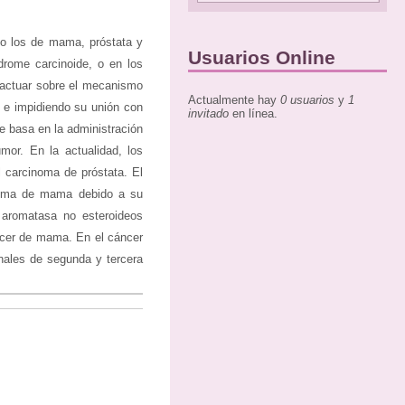
mo los de mama, próstata y
Usuarios Online
drome carcinoide, o en los
 actuar sobre el mecanismo
Actualmente hay
0 usuarios
y
1
s e impidiendo su unión con
invitado
en línea.
e basa en la administración
mor. En la actualidad, los
l carcinoma de próstata. El
inoma de mama debido a su
a aromatasa no esteroideos
áncer de mama. En el cáncer
onales de segunda y tercera