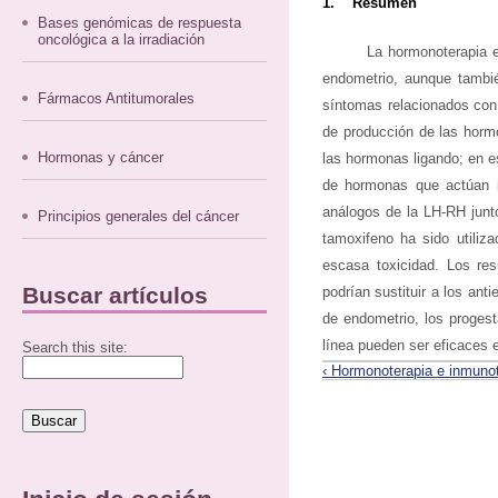
1. Resumen
Bases genómicas de respuesta
oncológica a la irradiación
La hormonoterapia 
endometrio, aunque tambié
Fármacos Antitumorales
síntomas relacionados con
de producción de las hormo
Hormonas y cáncer
las hormonas ligando; en e
de hormonas que actúan in
análogos de la LH-RH junto
Principios generales del cáncer
tamoxifeno ha sido utili
escasa toxicidad. Los res
Buscar artículos
podrían sustituir a los an
de endometrio, los progest
línea pueden ser eficaces e
Search this site:
‹ Hormonoterapia e inmunot