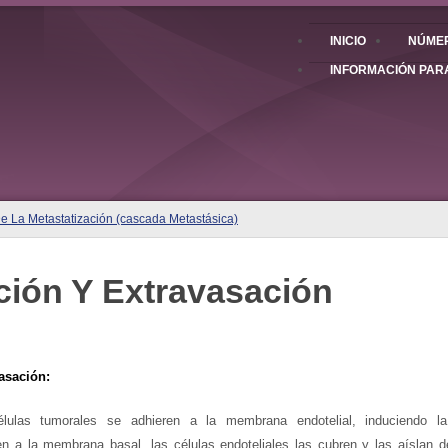
INICIO
NÚMER
INFORMACIÓN PAR
e La Metastatización (cascada Metastásica)
ción Y Extravasación
asación:
ulas tumorales se adhieren a la membrana endotelial, induciendo la r
 a la membrana basal, las células endoteliales las cubren y las aíslan de