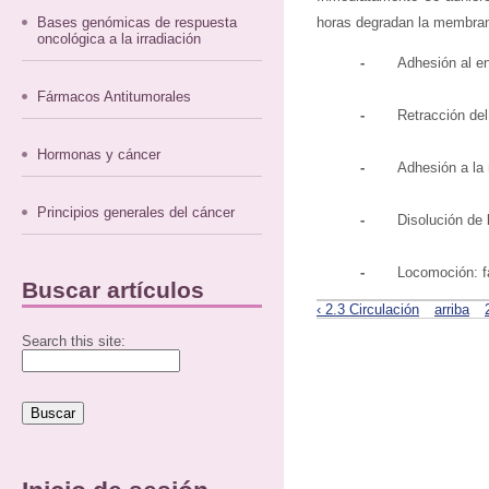
Bases genómicas de respuesta
horas degradan la membrana 
oncológica a la irradiación
-
Adhesión al en
Fármacos Antitumorales
-
Retracción del
Hormonas y cáncer
-
Adhesión a la
Principios generales del cáncer
-
Disolución de
-
Locomoción: f
Buscar artículos
‹ 2.3 Circulación
arriba
Search this site: