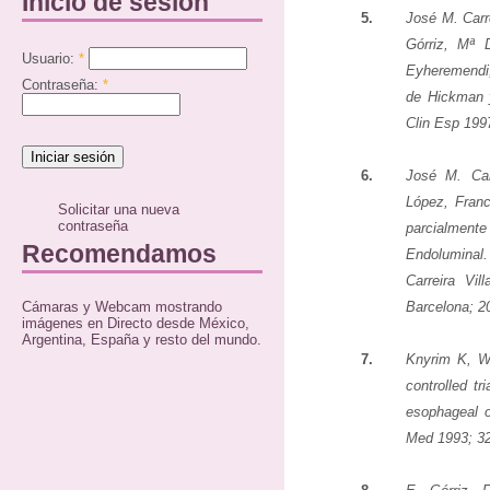
Inicio de sesión
5.
José M. Carr
Górriz, Mª 
Usuario:
*
Eyheremendi,
Contraseña:
*
de Hickman y
Clin Esp 199
6.
José M. Car
López, Franc
Solicitar una nueva
contraseña
parcialmente
Recomendamos
Endoluminal
Carreira Vi
Cámaras y Webcam mostrando
Barcelona; 2
imágenes en Directo desde México,
Argentina, España y resto del mundo.
7.
Knyrim K, W
controlled tr
esophageal o
Med 1993; 32