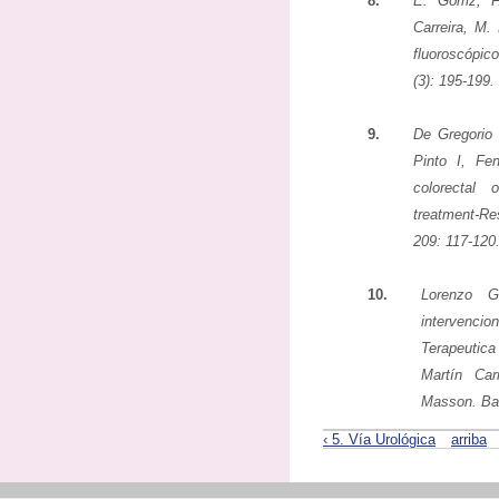
8.
E. Górriz,
Carreira, M.
fluoroscópic
(3): 195-199.
9.
De Gregorio 
Pinto I, Fe
colorectal 
treatment-Re
209: 117-120
10.
Lorenzo G
intervencio
Terapeutica
Martín Car
Masson. Bar
‹ 5. Vía Urológica
arriba