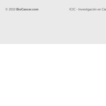
© 2010
BioCancer.com
ICIC - Investigación en Cá