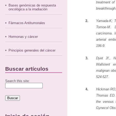
treatment of
Bases genómicas de respuesta
breakthrough
oncológica a la irradiación
2.
Yamada-K; T
Fármacos Antitumorales
Tomoe-M. Di
carcinoma. I
Hormonas y cáncer
arterial emb
196-9.
Principios generales del cáncer
3.
Dyet Jf., 
Wallstent e
Buscar artículos
malignan obs
524-527.
Search this site:
4.
Hickman RO, 
Thomas ED. A
the venous s
Gynecol Obst