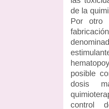
las toxici
de la quimi
Por otro 
fabric
denomin
estimula
hematopo
posible co
dosis m
quimioter
control 