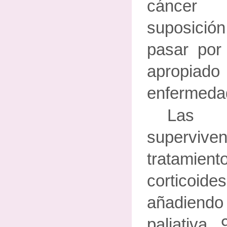
cáncer 
suposición
pasar por 
apropi
enfermedad
Las 
superviven
tratamien
cortico
añadiend
paliativa,