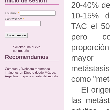
Inicio de sesión
20-40% de 
Usuario:
*
10-15% d
Contraseña:
*
TAC el 50
pero c
proporció
Solicitar una nueva
contraseña
mayor s
Recomendamos
metástasi
Cámaras y Webcam mostrando
imágenes en Directo desde México,
Argentina, España y resto del mundo.
como "metás
El orig
las metást