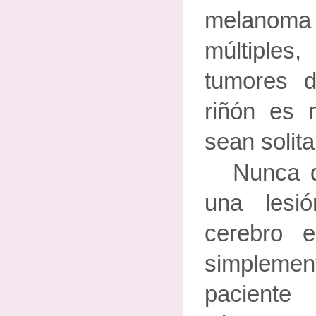
melano
múltipl
tumores 
riñón es 
sean solita
Nunca 
una lesió
cerebro 
simplem
paciente