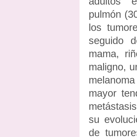
adultos 
pulmón (3
los tumor
seguido 
mama, ri
maligno, u
melanoma 
mayor ten
metástasis
su evoluci
de tumor