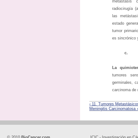
metástasis 
radiocirugía 
las metásta
estado genera
tumor primario
es sincrónico 
c.
La quimiote
tumores sen
germinales, c
carcinoma de
‹ 11. Tumores Metastásic
Meningitis Carcinomatosa ›
© 2010
BioCancer.com
ICIC - Investigación en Cá