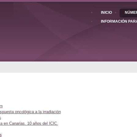
INICIO
NÚMER
INFORMACIÓN PAR
om
uesta oncológica a la irradiación
s
a en Canarias. 10 años del ICIC.
s