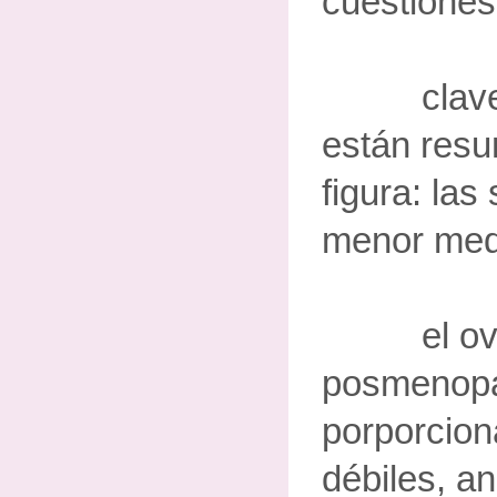
cuestiones
claves 
están resu
figura: las
menor med
el ova
posmenopá
porporcio
débiles, a