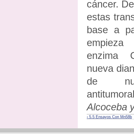
cáncer. De
estas tran
base a pa
empieza 
enzima 
nueva dian
de nue
antitumo
Alcoceba y
‹ 5.5 Ensayos Con Mn58b