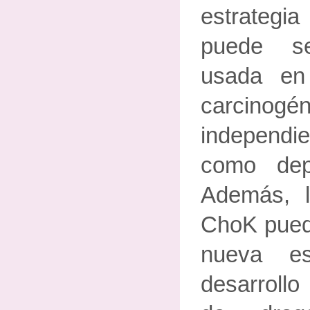
estrategi
puede se
usada en 
carcinogén
independ
como dep
Además, l
ChoK pued
nueva es
desarrollo