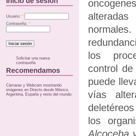
Inicio de sesión
oncogene
alterad
Usuario:
*
Contraseña:
*
normales
redundan
los proc
Solicitar una nueva
contraseña
control de 
Recomendamos
puede llev
Cámaras y Webcam mostrando
imágenes en Directo desde México,
vías alte
Argentina, España y resto del mundo.
deletéreo
los organ
Alcoceba y