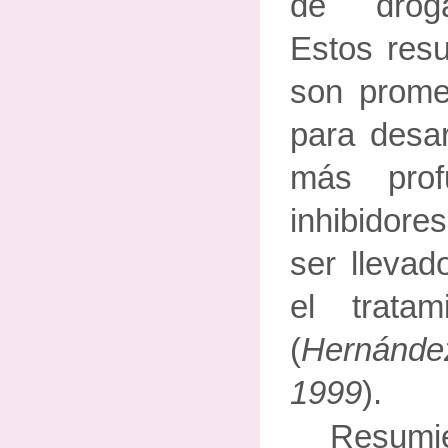
de droga
Estos resu
son prome
para desar
más pro
inhibidor
ser llevad
el trata
(
Hernánde
1999
).
Resum