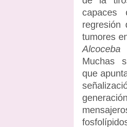
de la tir
capaces 
regresión 
tumores en
Alcoceb
Muchas s
que apunta
señaliza
generac
mensajer
fosfolí