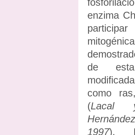
fosforilac
enzima Ch
partic
mitogé
demostrad
de est
modifica
como ras
(
Lacal 
Hernández
1997
). 