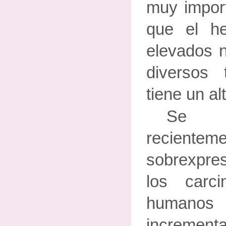
muy import
que el he
elevados 
diversos
tiene un al
Se h
recientem
sobrexpre
los car
humanos
incrementa