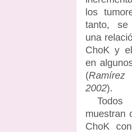
los tumor
tanto, se
una relació
ChoK y el
en alguno
(
Ramírez 
2002
).
Todos 
muestran q
ChoK con