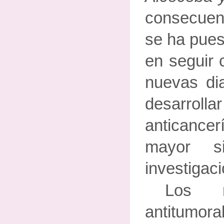
consecuenc
se ha pues
en seguir 
nuevas dia
desarr
anticancer
mayor s
investigac
Los n
antitumo