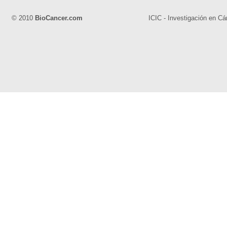
© 2010
BioCancer.com
ICIC - Investigación en Cá