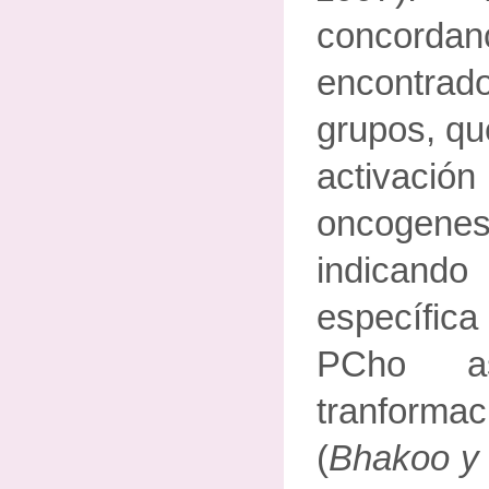
concordan
encontr
grupos, qu
activaci
oncogen
indicand
específica
PCho a
tranfor
(
Bhakoo y 