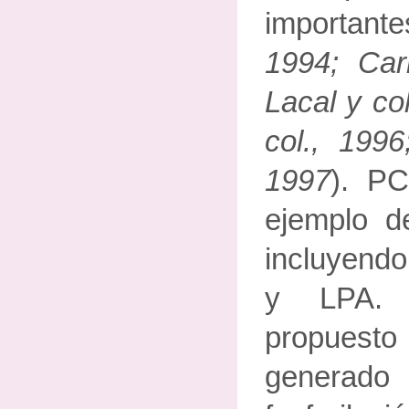
importante
1994; Car
Lacal y co
col., 1996
1997
). PC
ejemplo d
incluyend
y LPA. 
propue
generado