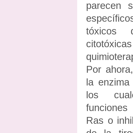
parecen 
específi
tóxicos
citotóx
quimioter
Por ahora,
la enzima 
los cua
funciones
Ras o inhi