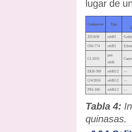
lugar de un
Compuesto
Tipo
G
ZD1839
erbB1
Gefiti
OSI-774
erbB1
Erlot
pan
CI-1033
Caner
erbB
EKB-569
erbB1/2
—
GW2016
erbB1/2
—
PKI-166
erbB1/2
—
Tabla 4:
In
quinasas.