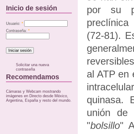
Inicio de sesión
por su po
preclínic
Usuario:
*
Contraseña:
*
(72-81). E
generalm
reversible
Solicitar una nueva
contraseña
al ATP en e
Recomendamos
intracelul
Cámaras y Webcam mostrando
imágenes en Directo desde México,
quinasa. 
Argentina, España y resto del mundo.
unión de
"
bolsillo
" A