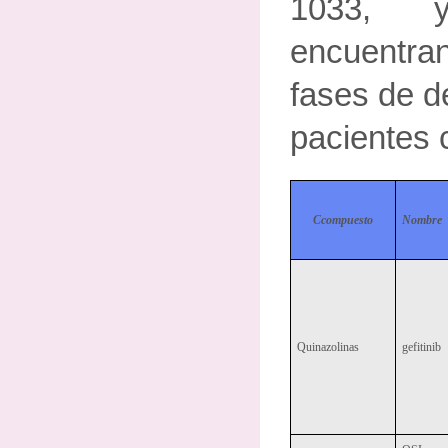
1033, 
encuentr
fases de de
pacientes 
Ccompuesto
Nombre
Quinazolinas
gefitinib