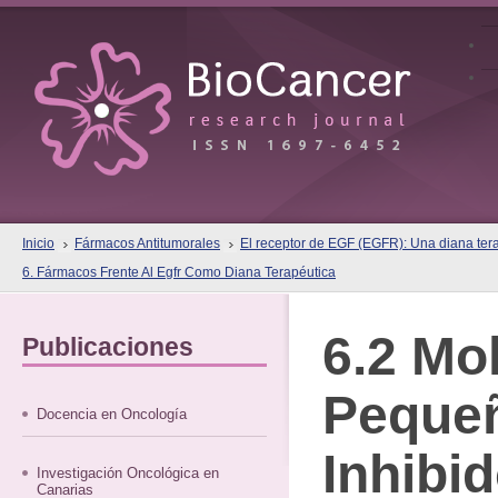
Inicio
Fármacos Antitumorales
El receptor de EGF (EGFR): Una diana terap
6. Fármacos Frente Al Egfr Como Diana Terapéutica
6.2 Mo
Publicaciones
Peque
Docencia en Oncología
Inhibi
Investigación Oncológica en
Canarias