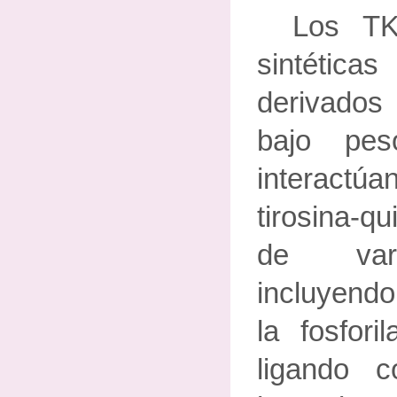
Los TK
sintética
derivados 
bajo pes
interactú
tirosina-q
de vari
incluyend
la fosfori
ligando c