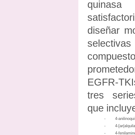
quinas
satisfac
diseñar mo
selecti
compu
prometedo
EGFR-TKI
tres ser
que incluye
- 4-anilinoquinaz
- 4-[ar(alquilamino)
- 4-fenilaminopirro