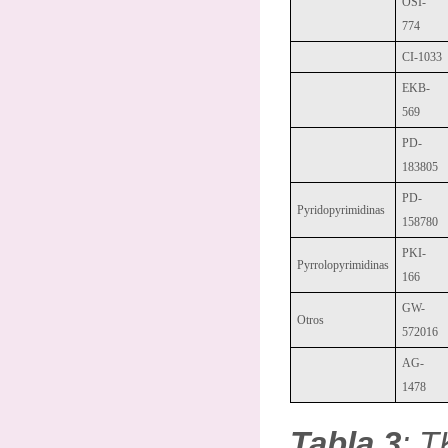
OSI-
774
CI-1033
EKB-
569
PD-
183805
PD-
Pyridopyrimidinas
158780
PKI-
Pyrrolopyrimidinas
166
GW-
Otros
572016
AG-
1478
Tabla 3
: T