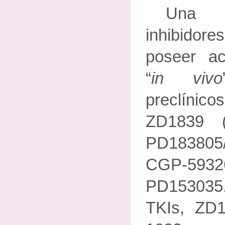
Una 
inhibido
poseer act
“
in vivo
preclíni
ZD1839 
PD183805/
CGP-593
PD153035
TKIs, ZD1