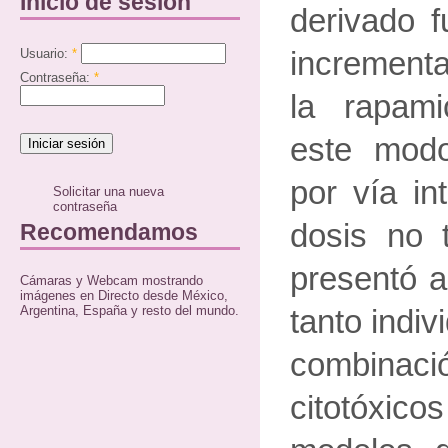
Inicio de sesión
derivado f
Usuario:
*
incrementa
Contraseña:
*
la rapam
este modo
por vía in
Solicitar una nueva
contraseña
dosis no 
Recomendamos
presentó a
Cámaras y Webcam mostrando
imágenes en Directo desde México,
Argentina, España y resto del mundo.
tanto indi
combinac
citotóxic