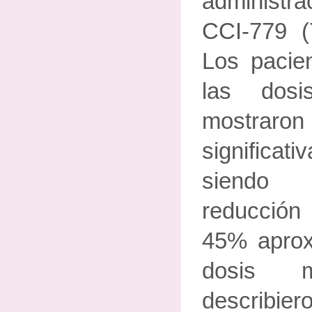
administra
CCI-779 
Los pacien
las dos
mostraro
significat
siendo 
reducción
45% aprox
dosis 
describ