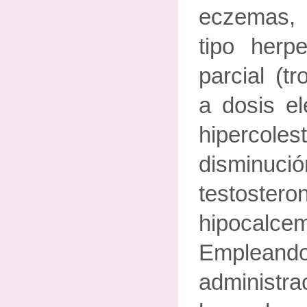
eczemas, p
tipo herpe
parcial (t
a dosis el
hipercoles
disminució
testost
hipocalce
Emplean
administr