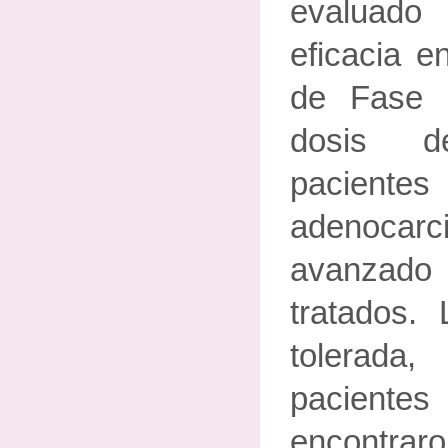
evaluado 
eficacia e
de Fase 
dosis 
paci
adenoca
avanzad
tratados.
tolerada
paciente
encontr