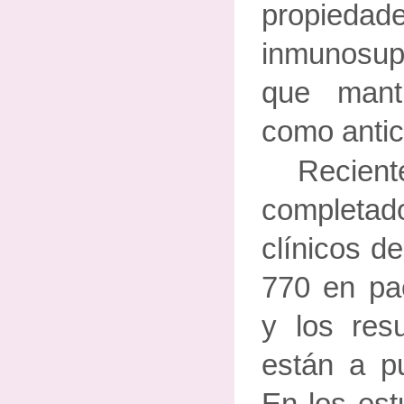
propiedad
inmunosup
que mant
como antic
Recie
completa
clínicos d
770 en pa
y los res
están a pu