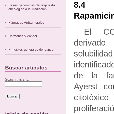
8.4 De
Bases genómicas de respuesta
oncológica a la irradiación
Rapamici
Fármacos Antitumorales
El CC
Hormonas y cáncer
deriva
Principios generales del cáncer
solubili
identificad
Buscar artículos
de la fa
Search this site:
Ayerst c
citotóxi
prolifera