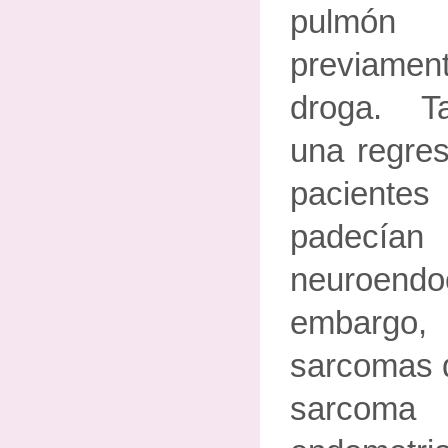
pulmón
previamen
droga. T
una regresi
pacient
padec
neuroen
embargo, 
sarcomas d
sarcom