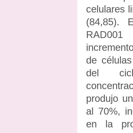
celulares l
(84,85). 
RAD001
increment
de célula
del cic
concentra
produjo un
al 70%, in
en la pro