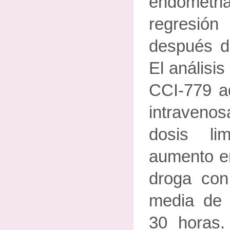
endometria
regresió
después de
El análisis
CCI-779 ad
intraveno
dosis li
aumento en
droga con
media de 
30 horas