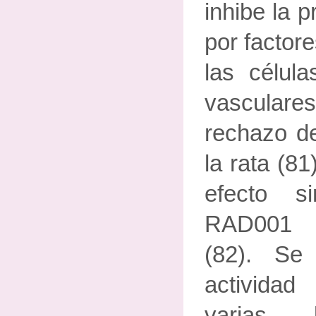
inhibe la p
por factor
las célula
vascular
rechazo de
la rata (81
efecto s
RAD001 y
(82). Se
actividad
varias l