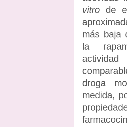
vitro
de e
aproximad
más baja q
la rapa
activid
comparab
droga mo
medida, po
propiedad
farmacoci