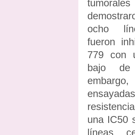
tumora
demostrar
ocho lín
fueron inh
779 con 
bajo de
embargo, 
ensayad
resistenc
una IC50 s
líneas ce