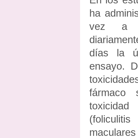
En los est
ha adminis
vez a 
diariame
días la 
ensayo. De
toxicidade
fármaco 
toxicida
(foliculit
maculare