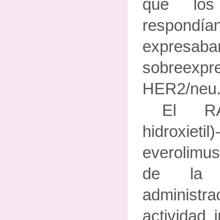
que los
respondí
expresa
sobreexpr
HER2/neu
El RA
hidroxiet
everolimus
de la 
administ
actividad