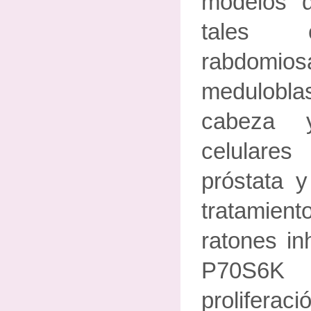
modelos 
tales 
rabdomios
medulobla
cabeza y
celular
próstata 
tratamien
ratones in
P70S6K
prolifer