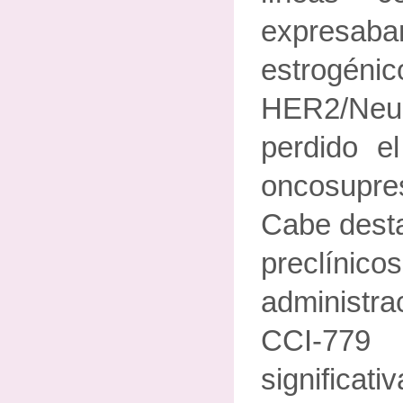
expresa
estrogénic
HER2/Ne
perdido e
oncosupr
Cabe desta
preclínico
administrac
CCI-7
signifi