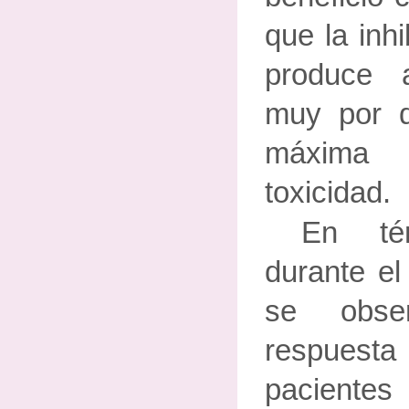
que la inh
produce 
muy por d
máxima 
toxicidad.
En tér
durante e
se obse
respuest
paciente