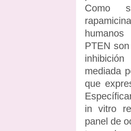
Como s
rapamici
humanos
PTEN son 
inhibició
mediada p
que expres
Específica
in vitro r
panel de o