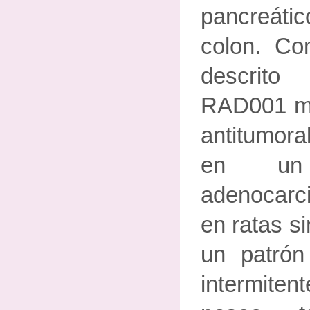
pancreáti
colon. Co
descrito 
RAD001 mo
antitumora
en un
adenocarc
en ratas s
un patrón
intermit