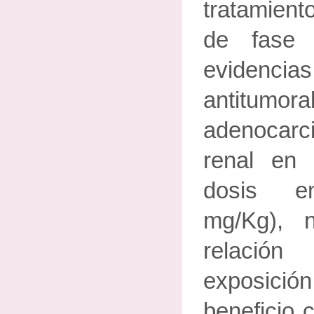
tratamien
de fase 
evidenci
antitumora
adenocar
renal en
dosis e
mg/Kg), 
relación
exposici
beneficio c