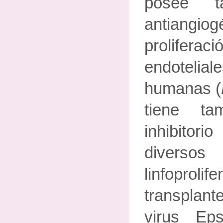
posee ta
antiangio
proliferac
endoteli
humanas (
tiene ta
inhibitori
divers
linfopro
transplant
virus Eps