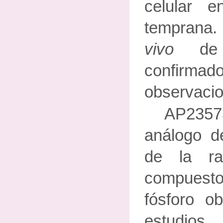
celular 
tempran
vivo
d
confi
observacio
AP235
análogo de
de la ra
compues
fósforo ob
estudio