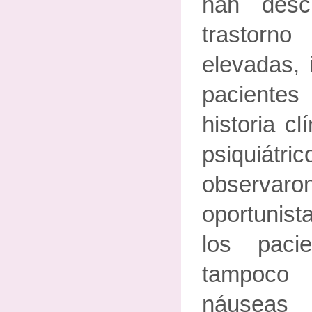
han desc
trastorn
elevadas, 
paciente
historia cl
psiquiá
observa
oportunis
los paci
tampoco
náuseas