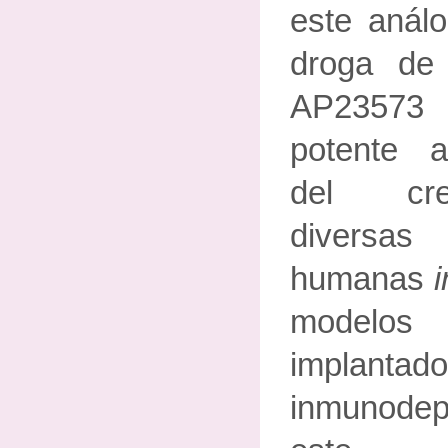
este anál
droga de 
AP23573
potente ac
del cre
diversas
humanas
i
model
implant
inmunodepr