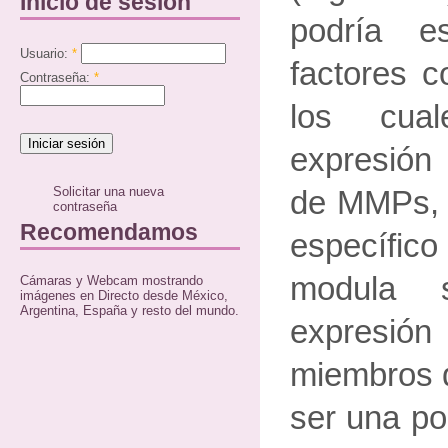
Inicio de sesión
podría e
Usuario:
*
factores 
Contraseña:
*
los cual
expresió
Solicitar una nueva
de MMPs, 
contraseña
Recomendamos
específic
modula s
Cámaras y Webcam mostrando
imágenes en Directo desde México,
Argentina, España y resto del mundo.
expresi
miembros d
ser una po