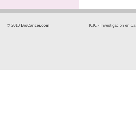
© 2010
BioCancer.com
ICIC - Investigación en Cá