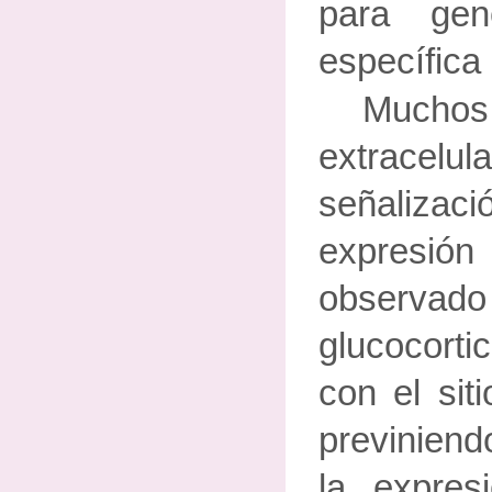
para gen
específica
Much
extracel
señalizaci
expresió
observ
glucocorti
con el sit
previniend
la expre