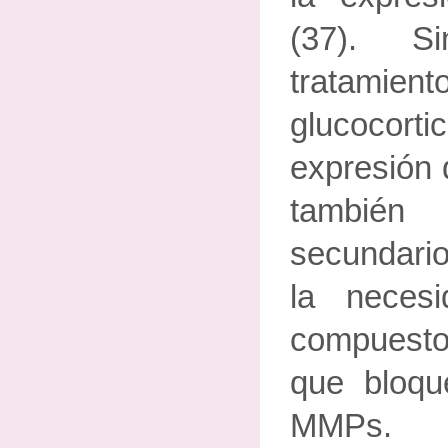
(37). S
trata
glucocorti
expresión
también
secundario
la neces
compuesto
que bloqu
MMPs.