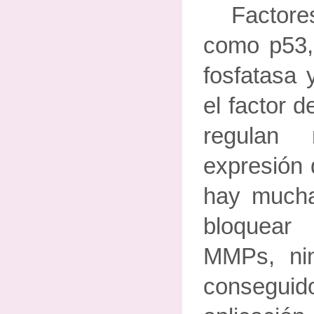
Factore
como p53,
fosfatasa 
el factor d
regulan 
expresión
hay mucha
bloquear
MMPs, ni
consegu