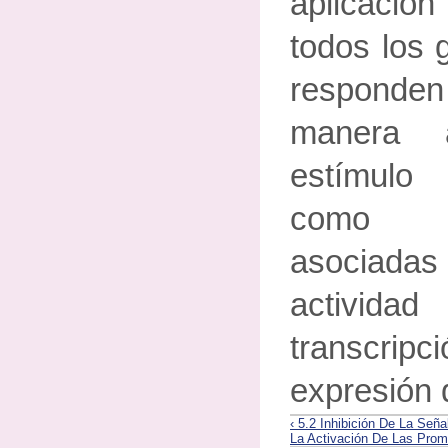
aplicación
todos los
respond
manera 
estímulo
como la
asociadas 
activida
transcrip
expresión
‹ 5.2 Inhibición De La Señ
La Activación De Las Pro