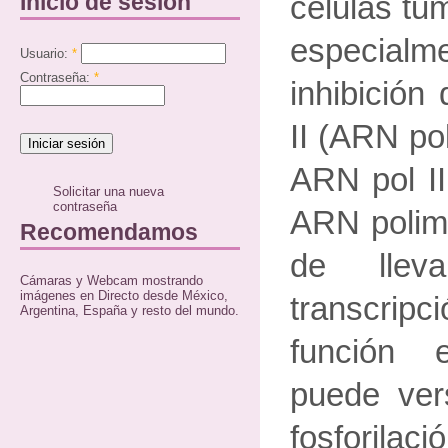
Inicio de sesión
células tu
especialme
Usuario:
*
Contraseña:
*
inhibición
II (ARN pol
ARN pol II
Solicitar una nueva
contraseña
ARN polim
Recomendamos
de lle
Cámaras y Webcam mostrando
imágenes en Directo desde México,
transcrip
Argentina, España y resto del mundo.
función 
puede ver
fosforilac