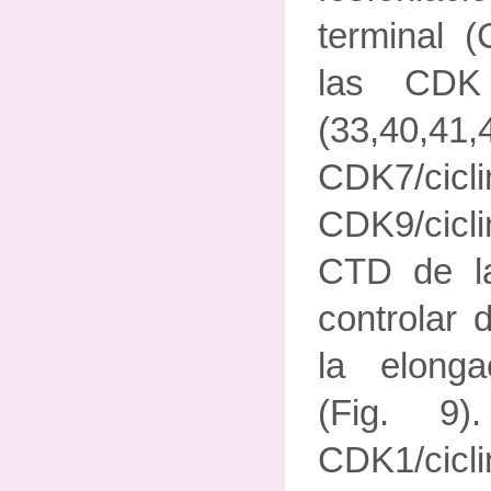
terminal (
las CD
(33,40,41
CDK7/
CDK9/cicli
CTD de l
controlar 
la elongac
(Fig. 9)
CDK1/