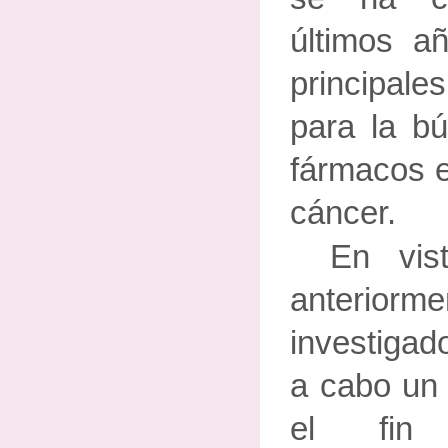
últimos a
principale
para la b
fármacos e
cáncer.
En vis
anterior
investigad
a cabo un 
el fin 