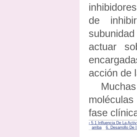
inhibidor
de inhibi
subunidad
actuar so
encargad
acción de 
Much
moléculas
fase clínic
‹ 5.1 Influencia De La Act
arriba
6. Desarrollo De 