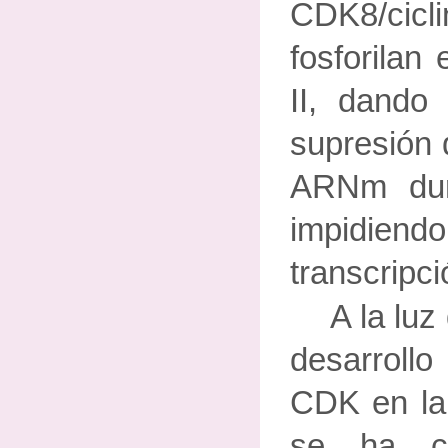
CDK8/ci
fosforilan
II, dando
supresión 
ARNm dur
impidiend
transcripci
A la luz
desarrollo
CDK en la 
se ha co