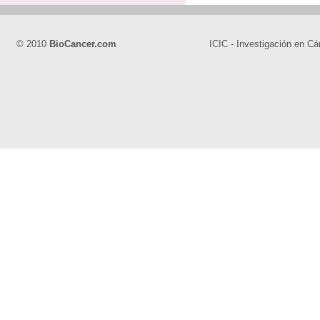
© 2010
BioCancer.com
ICIC - Investigación en Cá