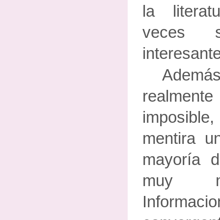
la litera
veces s
interesant
Además
realmente d
imposibl
mentira un
mayoría 
muy ma
Informac