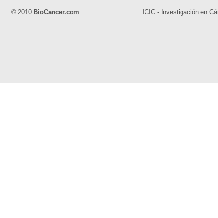
© 2010
BioCancer.com
ICIC - Investigación en Cá