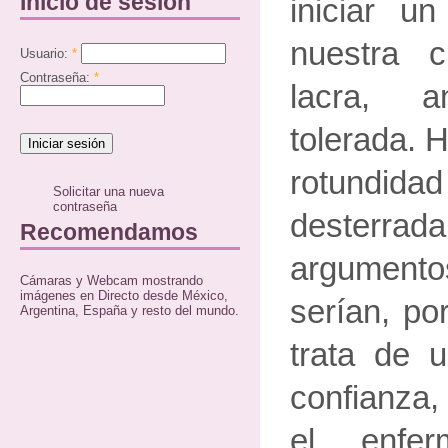
Inicio de sesión
iniciar u
nuestra c
Usuario:
*
Contraseña:
*
lacra, 
tolerada. 
rotundid
Solicitar una nueva
contraseña
desterrad
Recomendamos
argumen
Cámaras y Webcam mostrando
imágenes en Directo desde México,
serían, po
Argentina, España y resto del mundo.
trata de 
confianza,
el enfe