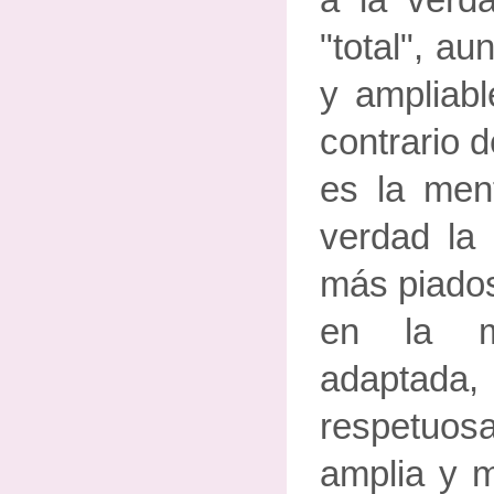
a la verd
"total", a
y ampliabl
contrario d
es la ment
verdad la 
más piados
en la m
adaptad
respetuo
amplia y m