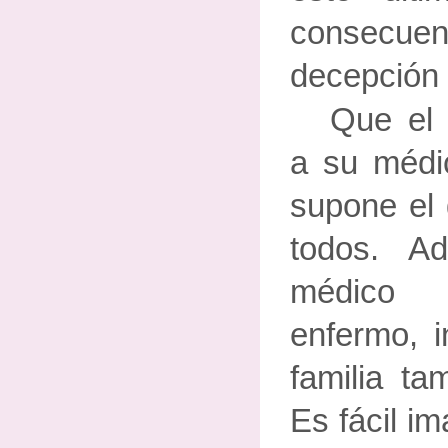
consecuenc
decepción
Que el 
a su médi
supone el 
todos. A
médico 
enfermo, i
familia ta
Es fácil i