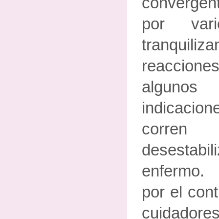
convergen
por vari
tranquili
reaccio
algunos
indicacion
corren
desestabil
enfermo. 
por el cont
cuidadore