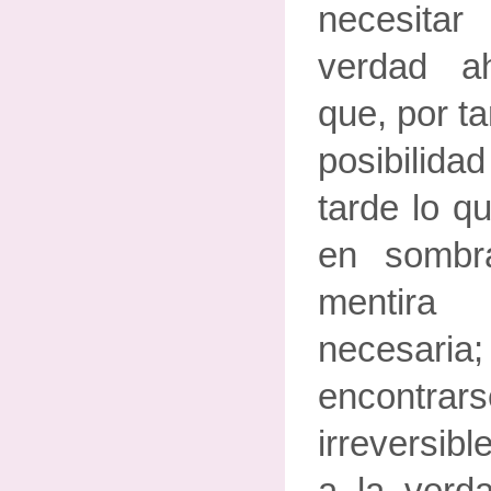
necesita
verdad a
que, por ta
posibilid
tarde lo q
en sombra
mentira
necesa
encontra
irreversib