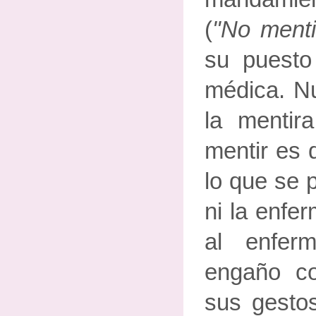
(
"No menti
su puesto
médica. Nu
la mentir
mentir es d
lo que se 
ni la enfe
al enfer
engaño c
sus gestos