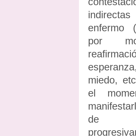
contestac
indirec
enfermo 
por mot
reafir
esperanza
miedo, etc
el mome
manifestarl
de i
progres