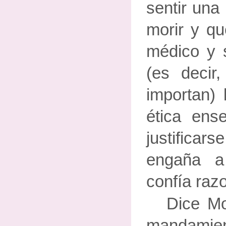
sentir una
morir y q
médico y 
(es decir
importan) 
ética en
justificars
engaña 
confía raz
Dice Mo
mandamie