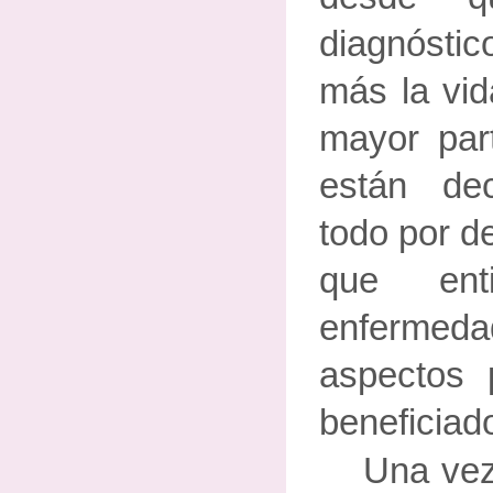
diagnóst
más la vid
mayor part
están de
todo por d
que ent
enfermedad
aspectos 
beneficiad
Una vez