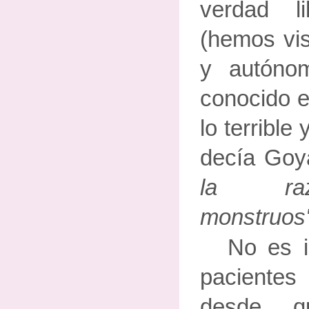
verdad l
(hemos vis
y autónom
conocido 
lo terrible
decía Go
la raz
monstruos
No es i
paciente
desde q