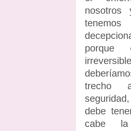
nosotros
tenemo
decepciona
porque
irreversib
deberíamo
trecho 
seguridad, 
debe tene
cabe la