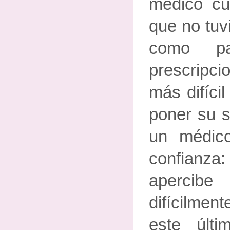
médico cu
que no tuv
como pa
prescripci
más difíci
poner su 
un médico
confianza:
aperci
difícilmen
este últ