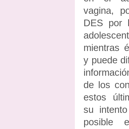
vagina, p
DES por 
adolesce
mientras é
y puede dif
informac
de los con
estos últ
su intent
posible 