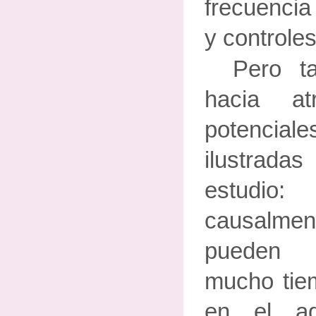
frecuencia
y controles
Pero t
hacia at
potencia
ilustrad
estudio:
causalm
pueden 
mucho tie
en el ad