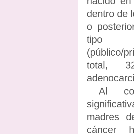
nacido en 
dentro de l
o posteri
tipo 
(público/p
total, 
adenocarc
Al co
significa
madres d
cáncer h