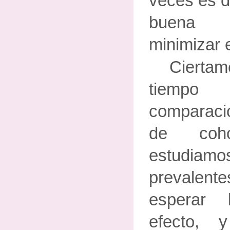
veces es di
buena e
minimizar 
Ciert
tiempo
comparació
de coho
estud
prevalent
esperar 
efecto, 