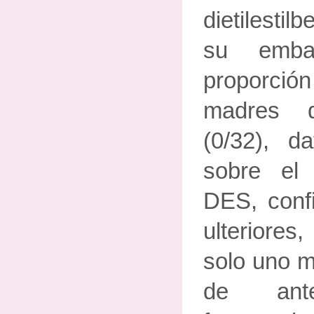
dietilestil
su emba
proporci
madres d
(0/32), d
sobre el
DES, conf
ulteriores
solo uno m
de ante