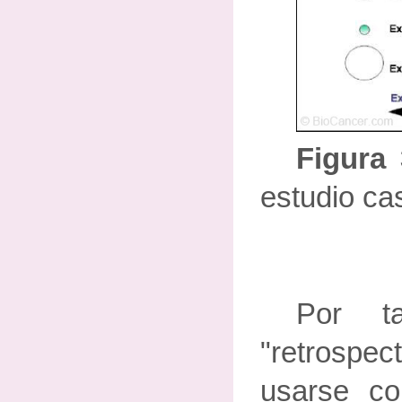
Figura
estudio ca
Por ta
"retrosp
usarse c