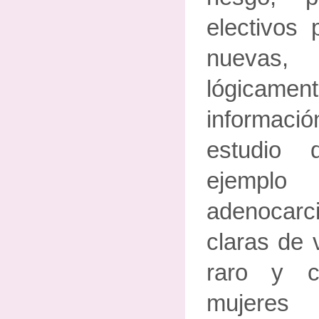
electivos
nuevas
lógica
informaci
estudio 
ejem
adenocar
claras de 
raro y c
mujeres 