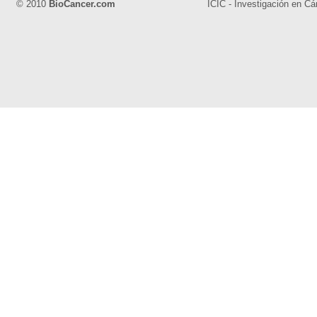
© 2010
BioCancer.com
ICIC - Investigación en Cá