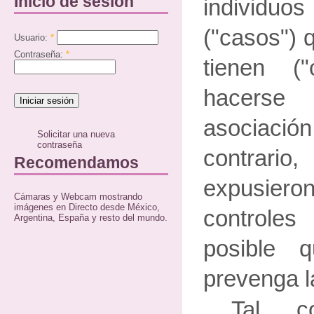
Inicio de sesión
individ
("casos") 
Usuario:
*
Contraseña:
*
tienen ("
hacerse
asociac
Solicitar una nueva
contraseña
contrario
Recomendamos
expusier
Cámaras y Webcam mostrando
imágenes en Directo desde México,
controles
Argentina, España y resto del mundo.
posible 
prevenga l
Tal c