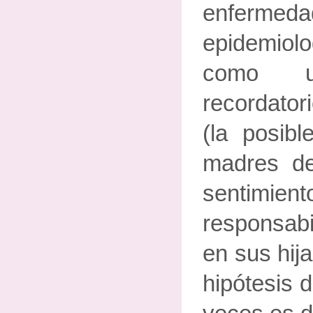
enferme
epidemio
como 
recordator
(la posibl
madres d
senti
responsabi
en sus hij
hipótesis 