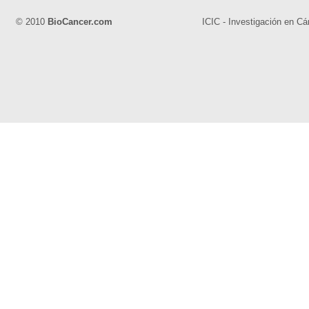
© 2010
BioCancer.com
ICIC - Investigación en Cá