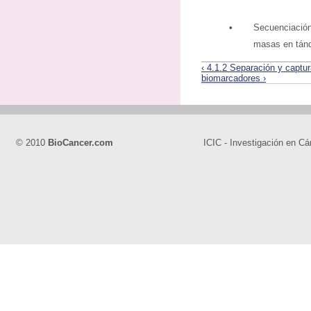
•
Secuenciaci
masas en tán
‹ 4.1.2 Separación y captu
biomarcadores ›
© 2010
BioCancer.com
ICIC - Investigación en Cá