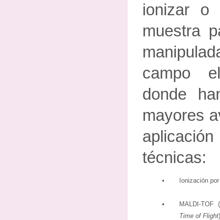
ionizar o
muestra p
manipula
campo el
donde han
mayores av
aplicac
técnicas:
•
Ionización po
•
MALDI-TOF (
Time of Flight