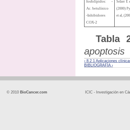
fosfolípidos: -
Selzer E e
Ac. betulínico
(2000) P
-Inhibidores
et al, (20
COX-2
Tabla 
apoptosis
‹ 8.2.1 Aplicaciones clínic
BIBLIOGRAFÍA ›
© 2010
BioCancer.com
ICIC - Investigación en Cá