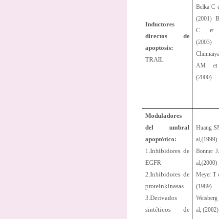
Belka C e
(2001) B
Inductores
C et 
directos de
(2003)
apoptosis:
Chinnaiy
TRAIL
AM et
(2000)
Moduladores
del umbral
Huang S
apoptótico:
al,(1999)
1.Inhibidores de
Bonner J
EGFR
al,(2000)
2.Inhibidores de
Meyer T e
proteinkinasas
(1989)
3.Derivados
Weisberg 
sintéticos de
al, (2002)