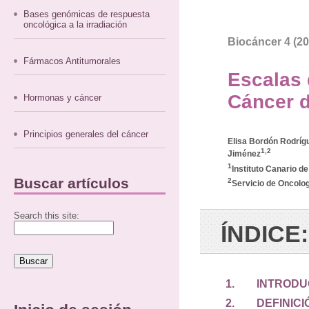
Bases genómicas de respuesta
oncológica a la irradiación
Biocáncer 4 (20
Fármacos Antitumorales
Escalas 
Cáncer d
Hormonas y cáncer
Principios generales del cáncer
Elisa Bordón Rodríg
1,2
Jiménez
1
Instituto Canario de
Buscar artículos
2
Servicio de Oncolog
Search this site:
ÍNDICE:
1. INTRODU
2. DEFINICIÓ