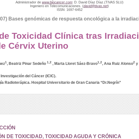
Administrador de
www.biocancer.com
: D. David Díaz Díaz.(TIVAS SLU)
Ingeniero en Telecomunicaciones. (
david@tivas.net
)
ISSN: 1697-6452
07) Bases genómicas de respuesta oncológica a la irradiac
de Toxicidad Clínica tras Irradiac
e Cérvix Uterino
1
1,2
1,2
2
uez
, Beatriz Pinar Sedeño
, Marta Lloret Sáez-Bravo
, Ana Ruiz Alonso
y 
 Investigación del Cáncer (ICIC).
ía Radioterápica. Hospital Universitario de Gran Canaria “Dr.Negrín”
CCIÓN
N DE TOXICIDAD, TOXICIDAD AGUDA Y CRÓNICA