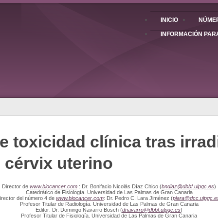
INICIO
NÚMER
INFORMACIÓN PAR
 toxicidad clínica tras irra
 cérvix uterino
Director de
www.biocancer.com
: Dr. Bonifacio Nicolás Díaz Chico (
bndiaz@dbbf.ulpgc.es
)
Catedrático de Fisiología. Universidad de Las Palmas de Gran Canaria
irector del número 4 de
www.biocancer.com
: Dr. Pedro C. Lara Jiménez (
plara@dcc.ulpgc.e
Profesor Titular de Radiología. Universidad de Las Palmas de Gran Canaria
Editor: Dr. Domingo Navarro Bosch (
dnavarro@dbbf.ulpgc.es
)
Profesor Titular de Fisiología. Universidad de Las Palmas de Gran Canaria