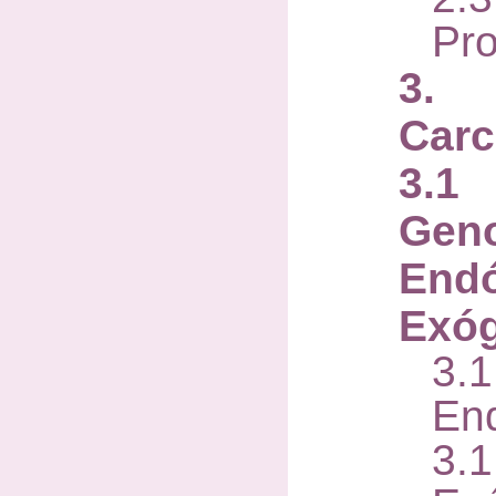
Pro
3. 
Carc
3.1
Geno
End
Exó
3.
En
3.