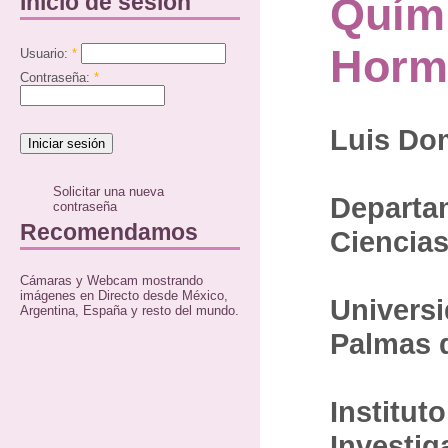
Inicio de sesión
Quím
Horm
Usuario:
*
Contraseña:
*
Luis Do
Solicitar una nueva
Departa
contraseña
Recomendamos
Ciencias
Cámaras y Webcam mostrando
imágenes en Directo desde México,
Univers
Argentina, España y resto del mundo.
Palmas 
Institut
Investig