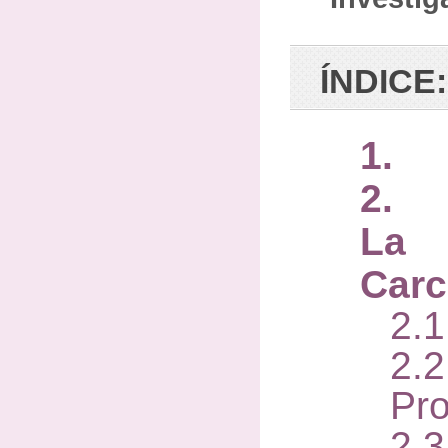
ÍNDICE:
1. I
2. 
La
Carc
2.
2
Pr
2