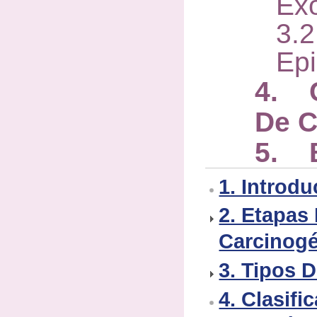
Ex
3.
Epi
4. C
De C
5. B
1. Introd
2. Etapas
Carcinog
3. Tipos 
4. Clasifi