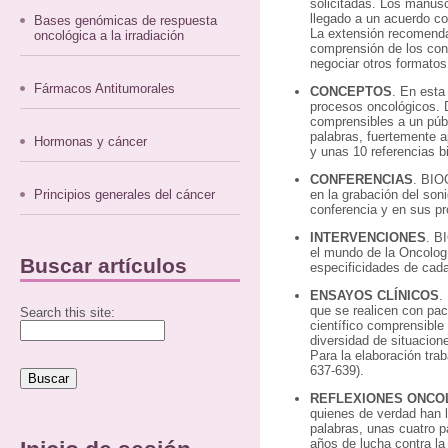
solicitadas. Los manusc
llegado a un acuerdo co
Bases genómicas de respuesta
La extensión recomendad
oncológica a la irradiación
comprensión de los con
negociar otros formatos
Fármacos Antitumorales
CONCEPTOS
. En esta
procesos oncológicos. D
comprensibles a un públ
palabras, fuertemente a
Hormonas y cáncer
y unas 10 referencias bi
CONFERENCIAS
. BIOC
Principios generales del cáncer
en la grabación del son
conferencia y en sus pr
INTERVENCIONES
. B
el mundo de la Oncologí
Buscar artículos
especificidades de cada
ENSAYOS CLÍNICOS
.
que se realicen con pac
Search this site:
científico comprensible
diversidad de situacion
Para la elaboración tr
637-639).
REFLEXIONES ONCO
quienes de verdad han 
palabras, unas cuatro p
años de lucha contra l