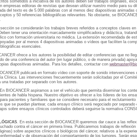
ritos sometidos a iniciativa de los autores deben ser trabajos originales, 
n empresas editoras de revistas que desean utilizar nuestro medio para su dif
a del texto es de 5.000 palabras con al menos diez diapositivas animadas o 
ceptos y 50 referencias bibliográficas relevantes. No obstante, se BIOCANC
.
 sección se considerarán los trabajos breves referidos a conceptos claves en
eben tener una orientación marcadamente simplificadora y didáctica, tratand
ico con formación universitaria no médica. La extensión recomendada de est
poyadas por al menos 4 diapositivas animadas o vídeos que faciliten la comp
bliográficas esenciales.
ANCER ofrece a los autores la posibilidad de editar conferencias que no lleg
ido de una conferencia del autor (en lugar público, o de manera privada) apo
opias diapositivas animadas. Para los detalles, contactar con
webmaster@bio
IOCANCER publicará en formato vídeo con soporte de sonido intervenciones q
a Clínica. Las intervenciones frecuentemente serán solicitadas por el Comité E
 una tratadas por separado con los autores.
 En BIOCANCER aspiramos a ser el vehículo que permita diseminar los conte
ientes de habla hispana. Nuestro objetivo es ofrecer a los líderes de los ensa
 para pacientes y familiares que se considere necesario para el reclutamiento
es que se puedan plantear, cada ensayo clínico será negociado por separado c
abajos sobre ensayos clínicos controlados deberá seguirse la normativa CO
LÓGICAS
. En esta sección de BIOCANCER queremos dar cauce a las refle
luchado contra el cáncer en primera línea. Publicaremos trabajos de reflexi
áginas) sobre aspectos clínicos o biológicos del cáncer, relativos a la exper
a enfermedad y de observación del comportamiento de los tumores. Serán esp