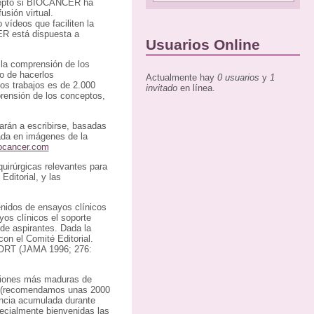
excepto si BIOCANCER ha
usión virtual.
vídeos que faciliten la
ER está dispuesta a
Usuarios Online
 la comprensión de los
o de hacerlos
Actualmente hay
0 usuarios
y
1
os trabajos es de 2.000
invitado
en línea.
rensión de los conceptos,
arán a escribirse, basadas
yada en imágenes de la
cancer.com
uirúrgicas relevantes para
ditorial, y las
nidos de ensayos clínicos
yos clínicos el soporte
 de aspirantes. Dada la
on el Comité Editorial.
NSORT (JAMA 1996; 276:
xiones más maduras de
ón (recomendamos unas 2000
iencia acumulada durante
ecialmente bienvenidas las