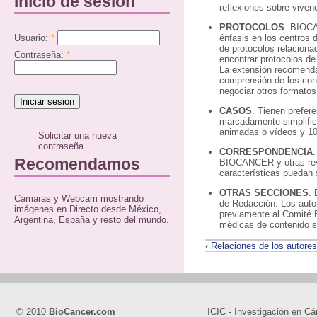
Inicio de sesión
reflexiones sobre viven
PROTOCOLOS
. BIOCA
Usuario:
*
énfasis en los centros 
de protocolos relaciona
Contraseña:
*
encontrar protocolos de 
La extensión recomendad
comprensión de los con
negociar otros formatos
CASOS
. Tienen prefere
marcadamente simplific
animadas o vídeos y 10 
Solicitar una nueva
contraseña
CORRESPONDENCIA
.
Recomendamos
BIOCANCER y otras revi
características puedan
OTRAS SECCIONES
. 
Cámaras y Webcam mostrando
de Redacción. Los auto
imágenes en Directo desde México,
previamente al Comité 
Argentina, España y resto del mundo.
médicas de contenido sa
‹ Relaciones de los autore
© 2010
BioCancer.com
ICIC - Investigación en Cá