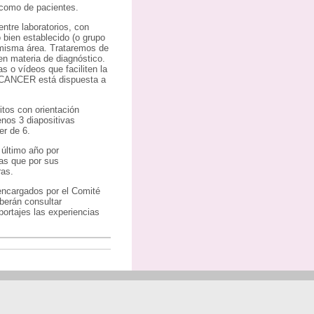
s como de pacientes.
ntre laboratorios, con
 bien establecido (o grupo
a misma área. Trataremos de
en materia de diagnóstico.
 o vídeos que faciliten la
IOCANCER está dispuesta a
itos con orientación
nos 3 diapositivas
er de 6.
 último año por
as que por sus
ras.
encargados por el Comité
berán consultar
ortajes las experiencias