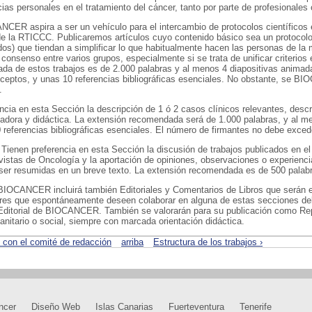
cias personales en el tratamiento del cáncer, tanto por parte de profesionale
NCER aspira a ser un vehículo para el intercambio de protocolos científicos e
de la RTICCC. Publicaremos artículos cuyo contenido básico sea un protocolo
dos) que tiendan a simplificar lo que habitualmente hacen las personas de l
consenso entre varios grupos, especialmente si se trata de unificar criterios 
a de estos trabajos es de 2.000 palabras y al menos 4 diapositivas animadas
ceptos, y unas 10 referencias bibliográficas esenciales. No obstante, se B
.
ncia en esta Sección la descripción de 1 ó 2 casos clínicos relevantes, descr
adora y didáctica. La extensión recomendada será de 1.000 palabras, y al me
referencias bibliográficas esenciales. El número de firmantes no debe exced
 Tienen preferencia en esta Sección la discusión de trabajos publicados en el
stas de Oncología y la aportación de opiniones, observaciones o experienci
 ser resumidas en un breve texto. La extensión recomendada es de 500 palab
BIOCANCER incluirá también Editoriales y Comentarios de Libros que serán 
res que espontáneamente deseen colaborar en alguna de estas secciones de
Editorial de BIOCANCER. También se valorarán para su publicación como Rep
nitario o social, siempre con marcada orientación didáctica.
s con el comité de redacción
arriba
Estructura de los trabajos ›
ncer
Diseño Web
Islas Canarias
Fuerteventura
Tenerife