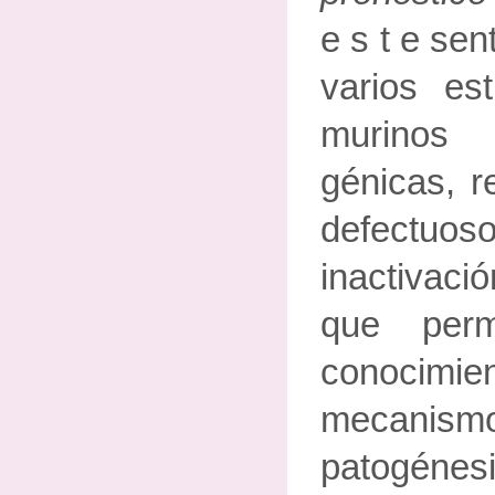
e s t e sen
varios es
murinos
génicas, 
defectuos
inactivaci
que perm
conoci
mecanismo
patogénesi