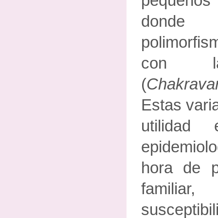
pequeño
donde 
polimorfi
con la
(
Chakrava
Estas vari
utilidad
epidemiolo
hora de p
familia
suscep