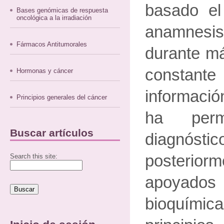
basado el
Bases genómicas de respuesta
oncológica a la irradiación
anamnesis 
Fármacos Antitumorales
durante má
constant
Hormonas y cáncer
informació
Principios generales del cáncer
ha perm
Buscar artículos
diagnóstic
posteriorm
Search this site:
apoyado
bioquímic