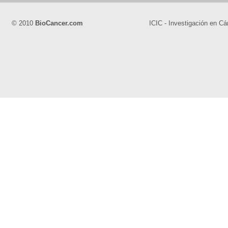
© 2010
BioCancer.com
ICIC - Investigación en Cá