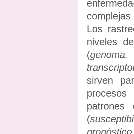
enferme
compleja
Los rastre
niveles de
(
genoma
transcri
sirven par
proceso
patrones d
(
susceptib
pronóstico