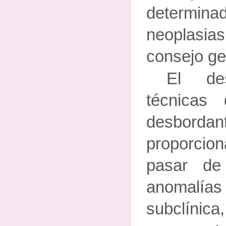
determi
neoplasi
consejo ge
El de
técnicas
desbordan
proporcio
pasar de
anomalías 
subclínica