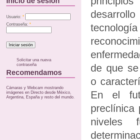
principios
Inicio de sesión
desarrollo
Usuario:
*
Contraseña:
*
tecnolo
recono
enfermeda
Solicitar una nueva
contraseña
de que se
Recomendamos
o caracter
Cámaras y Webcam mostrando
En el fut
imágenes en Directo desde México,
Argentina, España y resto del mundo.
preclínica
niveles 
determina