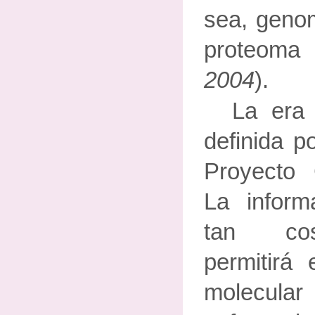
sea, genom
proteoma
2004
).
La era
definida po
Proyecto
La inform
tan cos
permitirá 
molecul