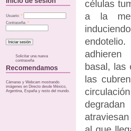
Inicio de sesión
células tu
a la mem
Usuario:
*
Contraseña:
*
induciendo
endotelio.
adhiere
Solicitar una nueva
contraseña
basal, las 
Recomendamos
las cubren
Cámaras y Webcam mostrando
imágenes en Directo desde México,
circulació
Argentina, España y resto del mundo.
degradan
atraviesan 
al que lle