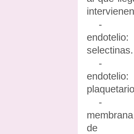
intervienen
- A
endotelio
selectinas.
- Re
endote
plaquetario
- Ad
membrana 
de l