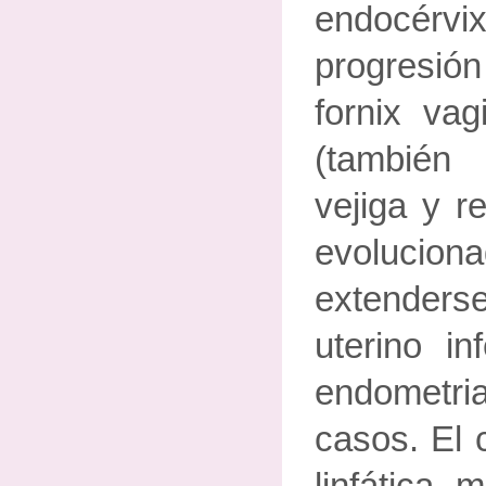
endocérvix
progresión
fornix vag
(también p
vejiga y r
evoluci
extenderse
uterino in
endometr
casos. El 