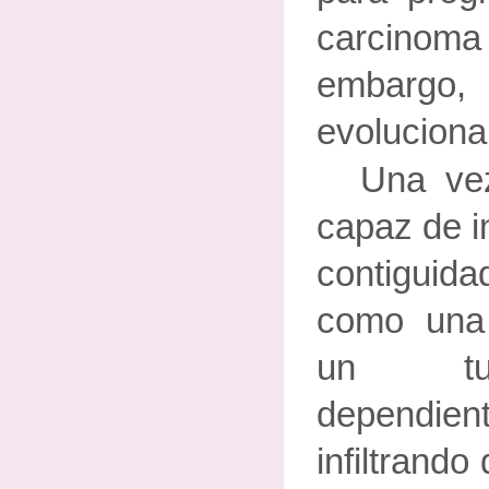
carcino
embargo,
evoluciona
Una ve
capaz de i
contiguid
como una ú
un tum
dependien
infiltrando