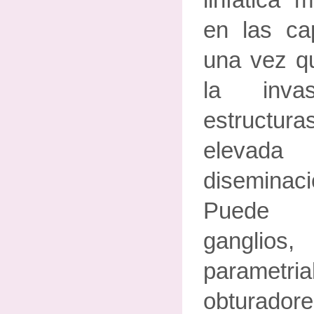
linfática 
en las ca
una vez q
la inva
estructu
elevada 
disemina
Puede m
ganglios
parametr
obturadore