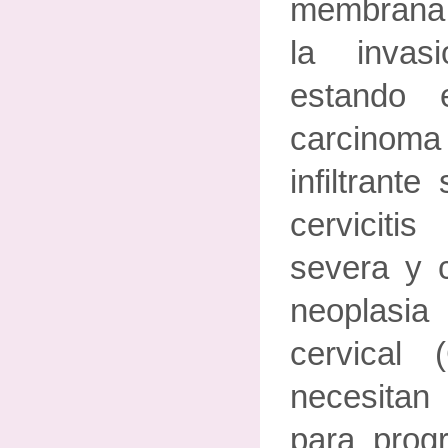
membrana
la invas
estando 
carcinoma
infiltrant
cervicitis
severa y c
neoplasi
cervical
necesitan
para prog