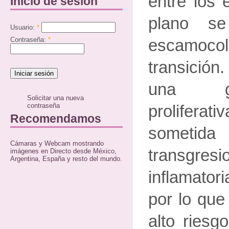
entre los e
Inicio de sesión
plano s
Usuario:
*
Contraseña:
*
escamo
transició
una gr
Solicitar una nueva
contraseña
prolife
Recomendamos
sometida
Cámaras y Webcam mostrando
transgres
imágenes en Directo desde México,
Argentina, España y resto del mundo.
inflamator
por lo que
alto riesg