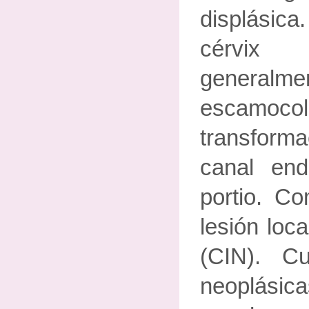
displásic
cérvix
generalm
escamoco
transform
canal end
portio. C
lesión loca
(CIN). C
neoplás