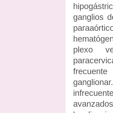
hipogást
ganglios d
paraaórtic
hematóge
plexo v
paracerv
frecuen
ganglion
infrecuent
avanz