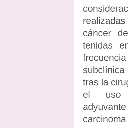
conside
realizad
cáncer d
tenidas e
frecuenc
subclínica
tras la cir
el uso 
adyuvante
carcinoma 