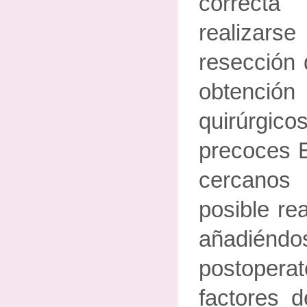
correct
realizar
resección 
obtenci
quirúrgico
precoces 
cercanos
posible rea
añadiénd
postoper
factores d