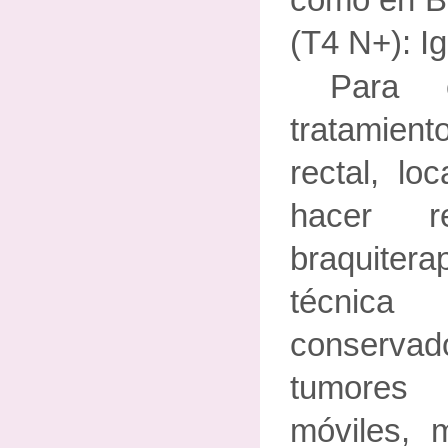
(T4 N+): I
Para 
tratamie
rectal, lo
hacer r
braquitera
técnica
conserva
tumores
móviles,