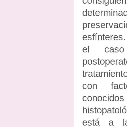
consi
determin
preser
esfínteres.
el caso
postoperat
tratamien
con fac
conocido
histopatol
está a l