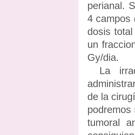
perianal. 
4 campos (
dosis tota
un fraccio
Gy/dia.
La irr
administr
de la cirug
podremos r
tumoral an