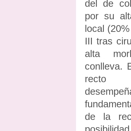
del de col
por su alt
local (20% 
III tras ci
alta mor
conlleva. 
recto l
desemp
fundamenta
de la rec
posibilid