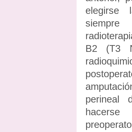
elegirse 
siempr
radiotera
B2 (T3 N
radioquimi
postoperat
amputac
perineal 
hacerse r
preoperat