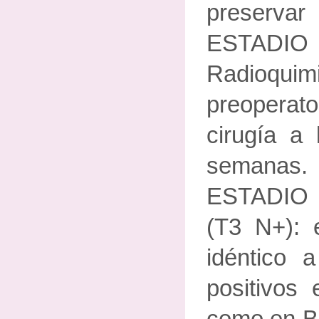
preservar
ESTADI
Radioquimi
preoperato
cirugía a 
semanas
ESTADIO 
(T3 N+): e
idéntico 
positivos 
como en B