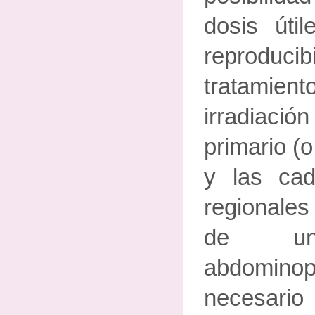
dosis útil
reprodu
tratamien
irradiació
primario (o
y las cad
regionales
de una
abdomin
necesario 