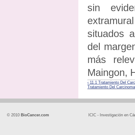
sin evid
extramur
situados
del margen
más rele
Maingon, H
‹ 11.1 Tratamiento Del Ca
Tratamiento Del Carcinoma
© 2010
BioCancer.com
ICIC - Investigación en Cá