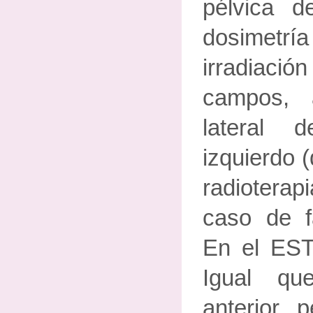
pélvica d
dosimetr
irradia
campos, an
lateral 
izquierdo 
radioterap
caso de f
En el ES
Igual qu
anterior, 