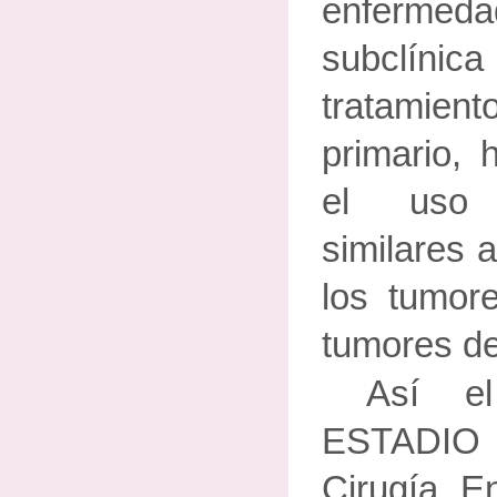
enferme
subclínica
tratami
primario, 
el uso 
similares a
los tumor
tumores de
Así el
ESTADIO 
Cirugía. E