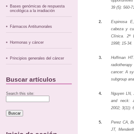
opportunitie
Bases genómicas de respuesta
39 (5): 560-7
oncológica a la irradiación
2.
Espinosa E
Fármacos Antitumorales
cabeza y cu
Clínica. 2ª 
Hormonas y cáncer
1998; 15-34.
3.
Hoffman HT.
Principios generales del cáncer
radiotherap
cancer: A sys
Buscar artículos
subgroup ana
Search this site:
4.
Nguyen LN, 
and neck: a
2002; 3(11): 
5.
Perez CA, B
JT, Mendenh