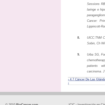
Sessions RB,
laringe e hi
paragangliom
Cancer: Prin
Lippincott-Ra
8.
UICC:TNM Cla
Sobin, Ch Wit
9.
Urba SG, For
chemotherap
patients w
carcinoma. J
‹ 4.7 Cáncer De Las Glándu
›
© 2010
BioCancer.com
ICIC - Investigación en Cá