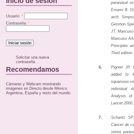
Inicio de sesión
paranasal si
Emami B: Ora
Usuario:
*
arch. Simps
Contraseña:
*
Gershon Spe
JT, Mancuso 
Mancuso AA:
Principles a
Third edition
Solicitar una nueva
contraseña
6.
Pignon JP, 
Recomendamos
added to l
squamous-ce
Cámaras y Webcam mostrando
imágenes en Directo desde México,
individual
Argentina, España y resto del mundo.
Analysis o
Lancet 2000;
7.
Schantz SP,
Cáncer de c
senos parana