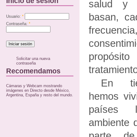
Inicio de sesión
salud y 
basan, c
Usuario:
*
Contraseña:
*
frecuen
consentim
propósit
Solicitar una nueva
contraseña
tratamient
Recomendamos
En ti
Cámaras y Webcam mostrando
imágenes en Directo desde México,
hemos viv
Argentina, España y resto del mundo.
países 
ambiente d
parte de