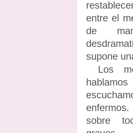
restablec
entre el m
de ma
desdrama
supone una
Los m
habla
escucha
enfermos
sobre to