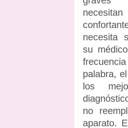
graves 
necesit
confortan
necesita 
su médic
frecuenc
palabra, e
los mejo
diagnóstic
no reempl
aparato. E