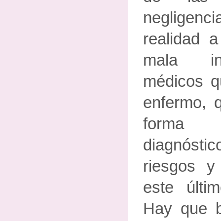
negligenc
realidad 
mala in
médicos q
enfermo, 
forma 
diagnóstico
riesgos y
este últi
Hay que 