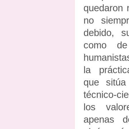
quedaron r
no siemp
debido, su
como de
humanista
la prácti
que sitú
técnico-cie
los valo
apenas d