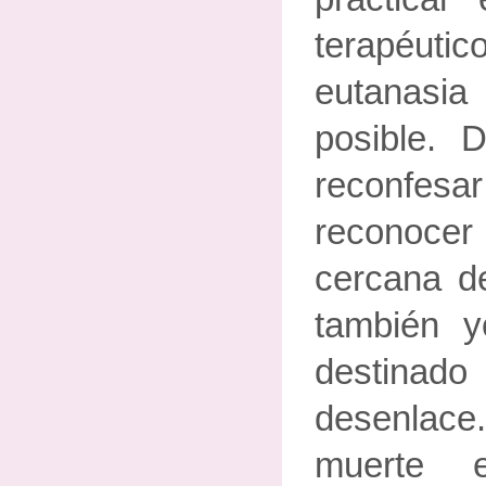
terapéu
eutanasi
posible. 
reconfesar 
reconoce
cercana d
también y
destin
desenlac
muerte 