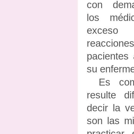
con dema
los méd
exceso
reaccio
pacientes 
su enferm
Es com
resulte d
decir la v
son las m
practicar 