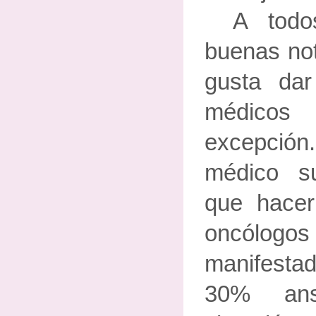
A todo
buenas not
gusta da
médico
excepció
médico s
que hacer
oncólog
manifestado
30% ans