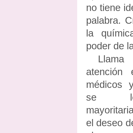
no tiene id
palabra. C
la quími
poder de l
Llama 
atención
médicos 
se le
mayoritari
el deseo d