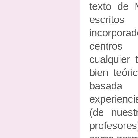
texto de 
escrito
incorpor
centros
cualquier 
bien teóri
basada
experienc
(de nuest
profesores