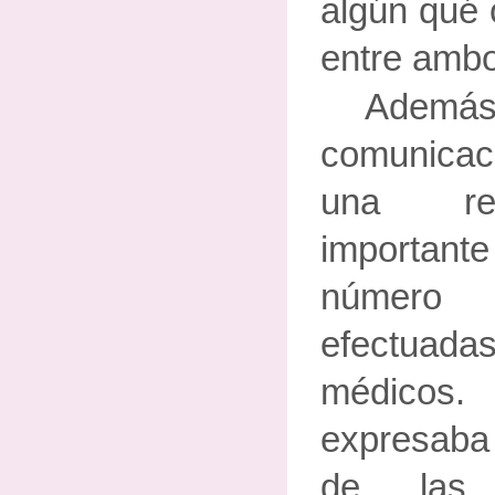
algún qué o
entre amb
Ademá
comunicac
una re
importan
número
efectua
médicos
expresaba
de las