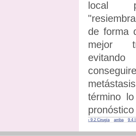
local 
"resiembr
de forma 
mejor tr
evitando
consegui
metástasi
término lo
pronóstico 
‹ 9.2 Cirugía
arriba
9.4 