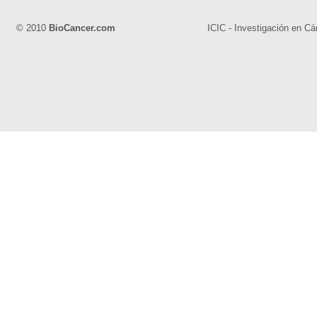
© 2010
BioCancer.com
ICIC - Investigación en Cá