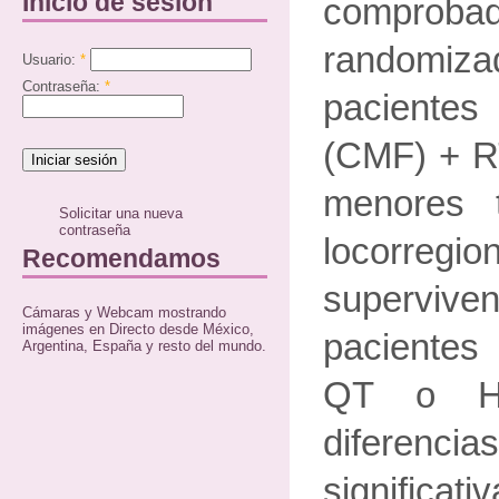
Inicio de sesión
comprob
randomi
Usuario:
*
Contraseña:
*
paciente
(CMF) + R
menores 
Solicitar una nueva
contraseña
locorre
Recomendamos
superviven
Cámaras y Webcam mostrando
imágenes en Directo desde México,
pacientes
Argentina, España y resto del mundo.
QT o HT
diferencia
significati