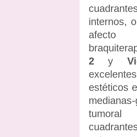
cuadrant
internos, 
afecto 
braquiterap
2
y
V
excelen
estéticos
medianas-
tumoral
cuadrant