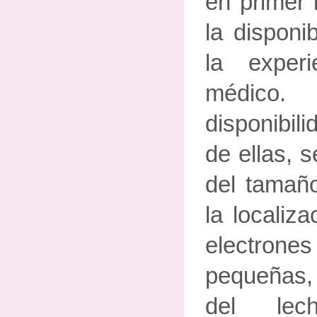
en primer 
la disponi
la exper
médico
disponibil
de ellas, s
del tamañ
la localiza
electrone
pequeñas,
del lec