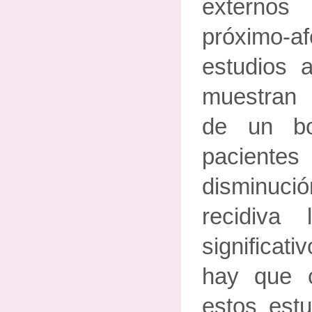
externo
próximo-af
estudios a
muestran 
de un bo
pacient
disminuc
recidiva
significat
hay que 
estos est