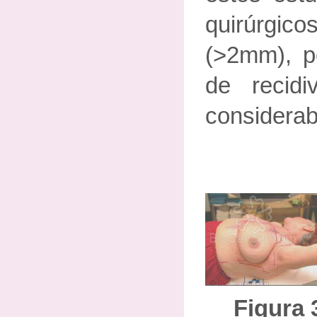
quirúrgico
(>2mm), po
de recid
considerab
Figura 