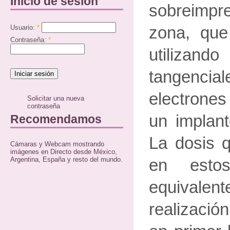
Inicio de sesión
sobreimpre
Usuario:
*
zona, que
Contraseña:
*
utilizand
tangenci
electrones
Solicitar una nueva
contraseña
un implant
Recomendamos
La dosis q
Cámaras y Webcam mostrando
imágenes en Directo desde México,
Argentina, España y resto del mundo.
en esto
equivalen
realizació