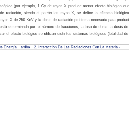
scópica (por ejemplo, 1 Gy de rayos X produce menor efecto biológico qu
de radiación, siendo el patrón los rayos X, se define la eficacia biológic
 rayos X de 250 KeV y la dosis de radiación problema necesaria para produci
tá determinada por: el número de fracciones, la tasa de dosis, la dosis de r
zar el efecto biológico se utilizan distintos sistemas biológicos (letalidad de
De Energía
arriba
2. Interacción De Las Radiaciones Con La Materia ›