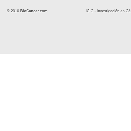
© 2010
BioCancer.com
ICIC - Investigación en Cá