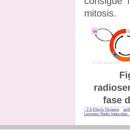
consigue l
mitosis.
Fi
radiose
fase d
‹ 2.6 Efecto Oxígeno
arri
Lesiones Radio Inducidas: 