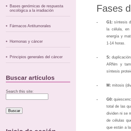
Fases de
Bases genómicas de respuesta
oncológica a la irradiación
-
G1:
síntesis 
Fármacos Antitumorales
la célula, en
energía y mate
Hormonas y cáncer
1-14 horas.
Principios generales del cáncer
-
S:
duplicación
ARNm y tambi
síntesis protei
Buscar artículos
-
M:
mitosis (div
Search this site:
-
G0:
quiescenci
total de las q
dividen ni se
de células q
que están a la