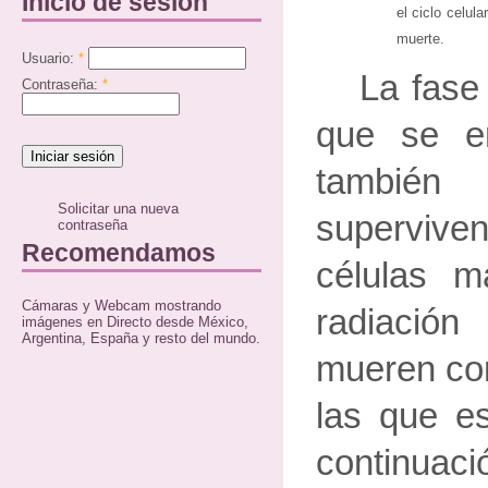
Inicio de sesión
el ciclo celula
muerte.
Usuario:
*
La fase 
Contraseña:
*
que se en
tambié
Solicitar una nueva
supervivenc
contraseña
Recomendamos
células m
Cámaras y Webcam mostrando
radiaci
imágenes en Directo desde México,
Argentina, España y resto del mundo.
mueren co
las que e
continu