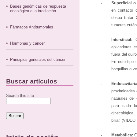
-
Superficial o
Bases genómicas de respuesta
en contacto c
oncológica a la irradiación
desea tratar. 
tumores cután
Fármacos Antitumorales
-
Intersticial:
Co
Hormonas y cáncer
aplicadores e
fuera del quir
Principios generales del cáncer
En este tipo 
horquillas o v
Buscar artículos
-
Endocavitaria
proximidades 
Search this site:
naturales del 
para cada lo
ginecológica
biliar. (VIDEO 
-
Metabólica:
Co