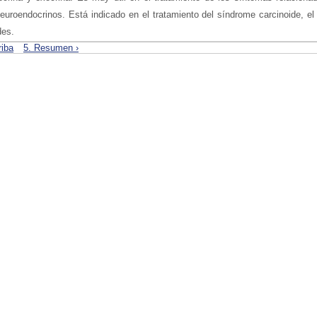
uroendocrinos. Está indicado en el tratamiento del síndrome carcinoide, el
des.
riba
5. Resumen ›