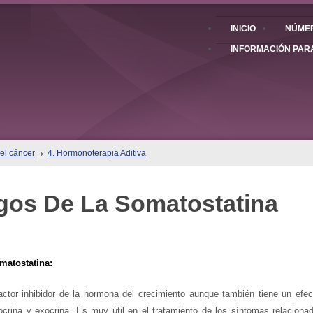
INICIO
NÚMER
INFORMACIÓN PAR
el cáncer
4. Hormonoterapia Aditiva
gos De La Somatostatina
atostatina:
actor inhibidor de la hormona del crecimiento aunque también tiene un efect
crina y exocrina. Es muy útil en el tratamiento de los síntomas relaciona