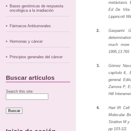
metástasis. 
Bases genómicas de respuesta
Ed De Vita
oncológica a la irradiación
Lippincott Wi
Fármacos Antitumorales
2.
Gasparini 
determinatio
Hormonas y cáncer
much more 
1995,13:765
Principios generales del cáncer
3.
Gómez Navarr
capítulo 4,.
Buscar artículos
general. Edi
Zamora P, Es
Search this site:
Hill Interam
4.
Hart IR. Cell
Molecular Bi
Stratton M y
pp 103-111